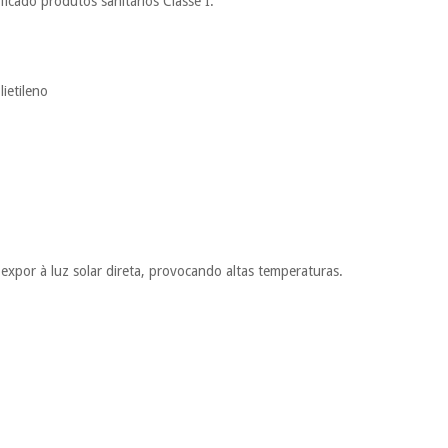
cado produtos sanitários Classe I.
lietileno
expor à luz solar direta, provocando altas temperaturas.