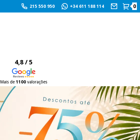
0
215 550 950
+34 611 188 114
4,8 / 5
Mais de
1100
valorações