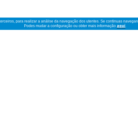
 terceiros, para realizar a análise da navegação dos utentes. Se continuas navega
Podes mudar a configuração ou obter mais informação
aquí
.