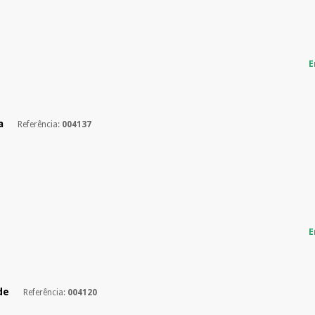
E
a
Referência:
004137
E
de
Referência:
004120