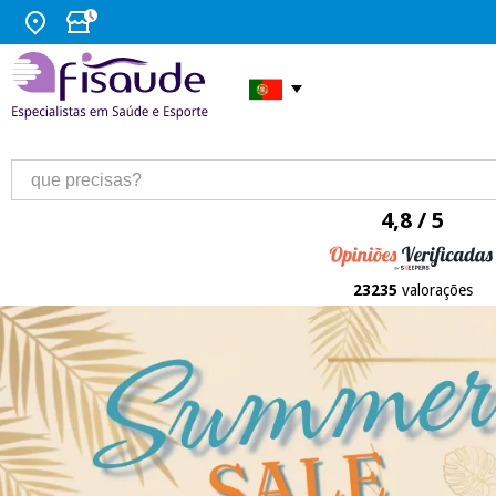
4,8 / 5
23235
valorações