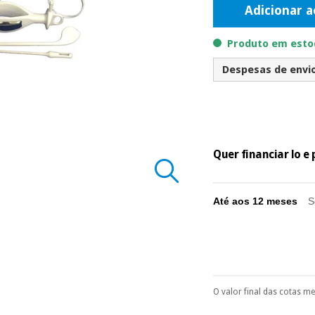
Adicionar a
Produto em estoq
Despesas de envio 
Quer financiar lo 
Até aos 12 meses
S
O valor final das cotas m
Pode escolhê-lo no 
Só precisará do 