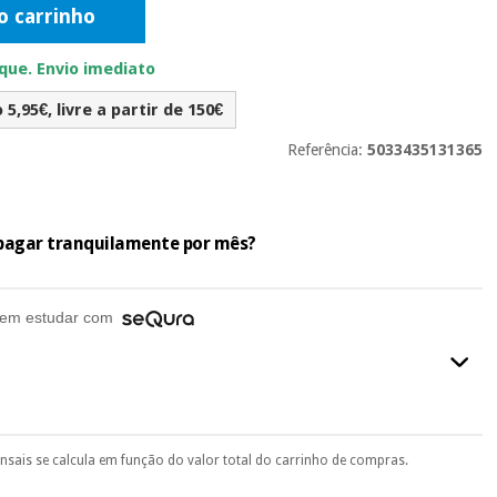
o carrinho
ue. Envio imediato
5,95€, livre a partir de 150€
Referência:
5033435131365
e pagar tranquilamente por mês?
em estudar com
ensais se calcula em função do valor total do carrinho de compras.
final do processo de compra, ao escolher o método de pagamento.
seu documento de identificação, número de telemóvel e