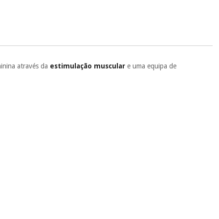
.
 si
porque a SeQura colabora com a Fisaude para que assim seja.
ente
, pois hoje paga apenas 1/3 do valor. As restantes duas
 cobradas no mesmo dia de cada mês.
sso.
Pode adiantar o pagamento total ou parcial quando quiser,
minina através da
estimulação muscular
e uma equipa de
 ou truques.
protegidos.
Não vendemos os seus dados a terceiros nem o
ra tentar vender-lhe um crédito pessoal.