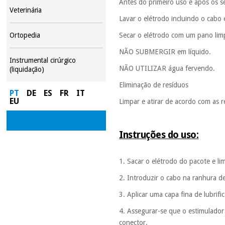
Antes do primeiro uso e após os s
Veterinária
Lavar o elétrodo incluindo o cab
Ortopedia
Secar o elétrodo com um pano limp
NÃO SUBMERGIR em líquido.
Instrumental cirúrgico
NÃO UTILIZAR água fervendo.
(liquidação)
Eliminação de resíduos
PT
DE
ES
FR
IT
EU
Limpar e atirar de acordo com as r
Instruções do uso:
1. Sacar o elétrodo do pacote e li
2. Introduzir o cabo na ranhura d
3. Aplicar uma capa fina de lubrifi
4. Assegurar-se que o estimulador
conector.