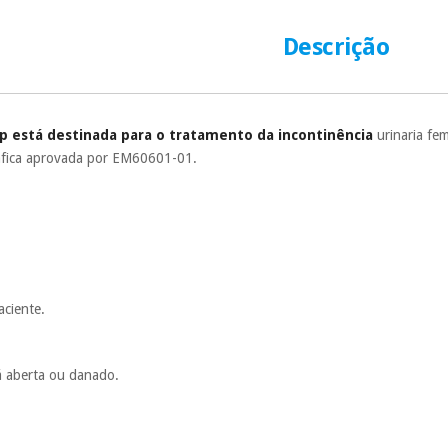
número de cartão
É gratuito para
Descrição
Muito conveni
prestações serão
Sem compromi
p está destinada para o tratamento da incontinência
urinaria fe
sem penalizações
ráfica aprovada por EM60601-01.
Os seus dados 
incomodaremos pa
aciente.
á aberta ou danado.