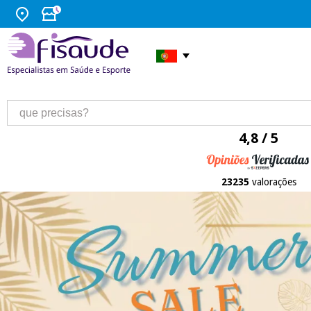
4,8 / 5
23235
valorações