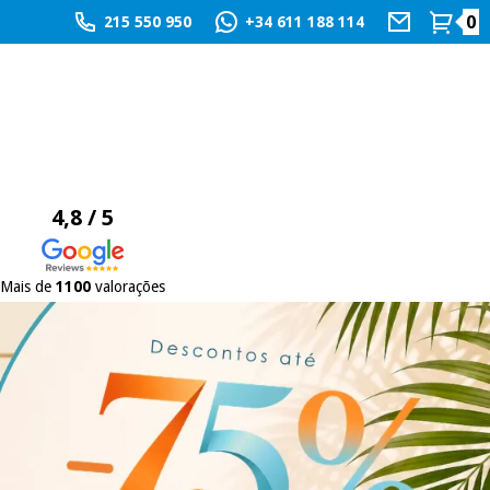
0
215 550 950
+34 611 188 114
4,8 / 5
Mais de
1100
valorações