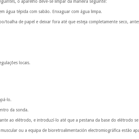
eguintes, o aparelho deve-se limpar da maneira seguinte:
o em água tépida com sabão. Enxaguar com água limpa.
o/toalha de papel e deixar fora até que esteja completamente seco, antes
egulações locais.
mpá-lo.
entro da sonda.
cante ao elétrodo, e introduzí-lo até que a pestana da base do elétrodo se
 muscular ou a equipa de bioretroalimentación electromiográfica estão ap