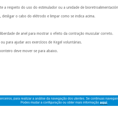
nte a respeito do uso do estimulador ou a unidade de bioretroalimentación
o, desligar o cabo do elétrodo e limpar como se indica acima.
liberdade de anel para mostrar o efeito da contração muscular correto.
 ou para ajudar aos exercícios de Kegel voluntárias.
ponteiro deve mover-se para abaixo.
 terceiros, para realizar a análise da navegação dos utentes. Se continuas navega
Podes mudar a configuração ou obter mais informação
aquí
.