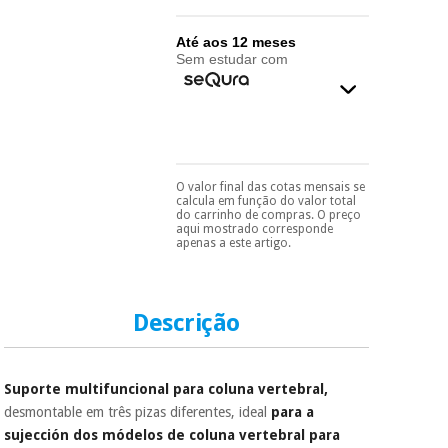
essencial
para
Fisaude
Desportos
Até aos 12 meses
coronavirus
Aluguer
e jogos
Sem estudar com
Vestuário
Aerobic,
sanitário
fitness e
pilates
Veterinária
O valor final das cotas mensais se
Pode escolhê-lo no final
calcula em função do valor total
do processo de compra,
Desportos
do carrinho de compras. O preço
Ortopedia
ao escolher o método de
aqui mostrado corresponde
e jogos
pagamento.
Só
apenas a este artigo.
precisará do seu
documento de
Instrumental
identificação,
cirúrgico
Vestuário
número de
(liquidação)
sanitário
Descrição
telemóvel e número
de cartão.
É gratuito para si
Veterinária
Suporte multifuncional para coluna vertebral,
porque a SeQura
colabora com a
desmontable em três pizas diferentes, ideal
para a
Fisaude para que
sujección dos módelos de coluna vertebral para
Ortopedia
assim seja.