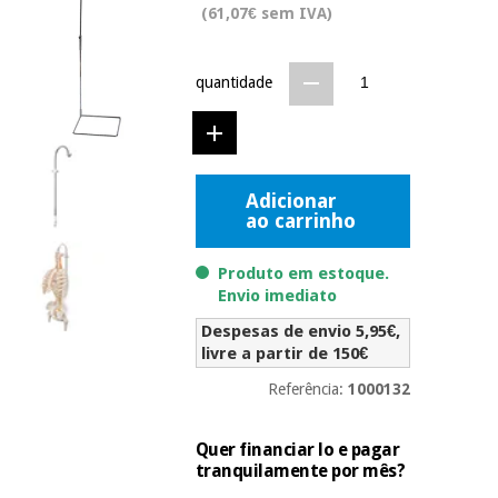
(61,07€ sem IVA)
Novidades
Material
Medicina
médico
tradicional
chinesa
quantidade
sanitário
Novidades
Ofertas
Mobiliário
Medicina
clínico
tradicional
Outlet
Ofertas
Adicionar
chinesa
Gabinetes
ao carrinho
terapêuticos
Fisaude
Mobiliário
Produto em estoque.
Outlet
Material de
Tech
clínico
Envio imediato
proteção
Academy
essencial
Despesas de envio 5,95€,
para
livre a partir de 150€
Gabinetes
coronavirus
Fisaude
terapêuticos
Referência:
1000132
Fisaude
Tech
Aluguer
Aerobic,
Academy
fitness
Quer financiar lo e pagar
Material de
e
tranquilamente por mês?
proteção
pilates