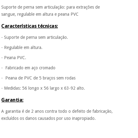
É gratuito para si
Suporte de perna sem articulação: para extrações de
porque a SeQura
colabora com a
sangue, regulable em altura e peana PVC
Instrumental
Fisaude para que
cirúrgico
assim seja.
Características técnicas:
(liquidação)
Muito
- Suporte de perna sem articulação.
conveniente
, pois
hoje paga apenas 1/3
- Regulable em altura.
do valor. As restantes
duas prestações
- Peana PVC.
serão cobradas no
mesmo dia de cada
- Fabricado em aço cromado
mês.
- Peana de PVC de 5 braços sem rodas
Sem
- Medidas: 56 longo x 56 largo x 63-92 alto.
compromisso.
Pode adiantar o
Garantia:
pagamento total ou
parcial quando
quiser, sem
A garantia é de 2 anos contra todo o defeito de fabricação,
penalizações ou
excluídos os danos causados por uso inapropiado.
truques.
Os seus dados
protegidos.
Não