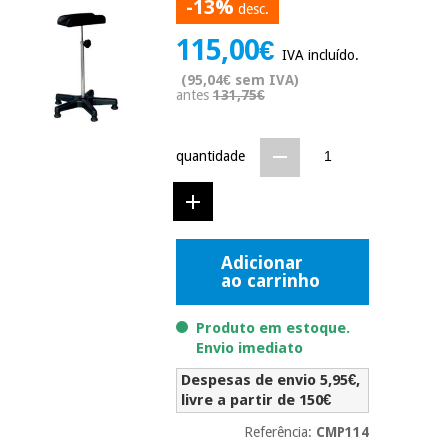
-13%
desc.
Novidades
Material
Medicina
115,00€
médico
tradicional
IVA incluído.
chinesa
sanitário
(95,04€ sem IVA)
Novidades
Ofertas
antes
131,75€
Mobiliário
Medicina
clínico
quantidade
tradicional
Outlet
Ofertas
chinesa
Gabinetes
terapêuticos
Fisaude
Mobiliário
Outlet
Material de
Tech
Adicionar
clínico
proteção
Academy
ao carrinho
essencial
para
Gabinetes
Produto em estoque.
coronavirus
Fisaude
terapêuticos
Envio imediato
Fisaude
Tech
Aluguer
Despesas de envio 5,95€,
Aerobic,
Academy
fitness
livre a partir de 150€
Material de
e
proteção
Referência:
CMP114
pilates