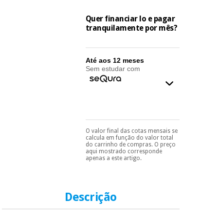
essencial
para
Fisaude
Desportos
Quer financiar lo e pagar
coronavirus
Aluguer
e jogos
tranquilamente por mês?
Vestuário
Aerobic,
sanitário
Até aos 12 meses
fitness e
Sem estudar com
pilates
Veterinária
Desportos
Ortopedia
e jogos
O valor final das cotas mensais se
Instrumental
Pode escolhê-lo no final
calcula em função do valor total
do processo de compra,
cirúrgico
Vestuário
do carrinho de compras. O preço
ao escolher o método de
(liquidação)
aqui mostrado corresponde
sanitário
pagamento.
Só
apenas a este artigo.
precisará do seu
documento de
identificação,
Veterinária
número de
Descrição
telemóvel e número
de cartão.
Ortopedia