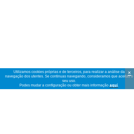
×
Utilizamos cookies próprias e de terceiros, para realizar a análise da
navegação dos utentes. Se continuas navegando, consideramos que aceitas o
seu uso.
Podes mudar a configuração ou obter mais informação
aquí
.