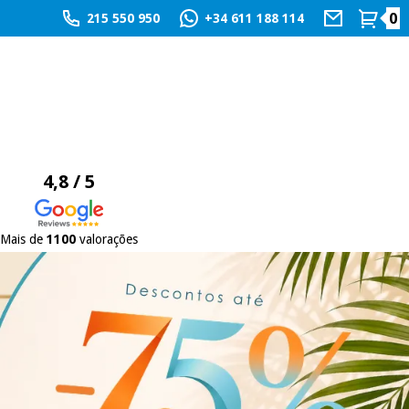
0
215 550 950
+34 611 188 114
4,8 / 5
Mais de
1100
valorações