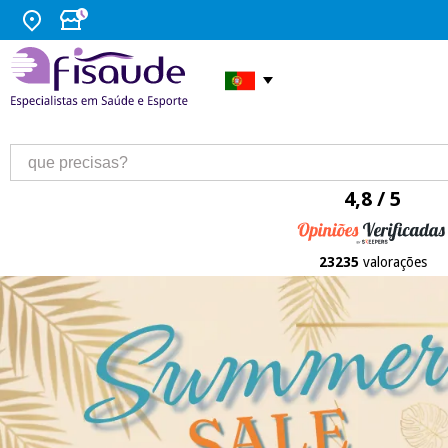
4,8 / 5
23235
valorações