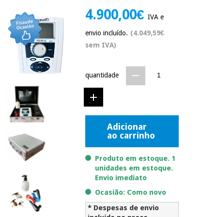
Novidades
4.900,00€
Material
IVA e
Medicina
médico
tradicional
envio incluído.
(4.049,59€
chinesa
sanitário
Novidades
Ofertas
sem IVA)
Mobiliário
Medicina
clínico
quantidade
tradicional
Outlet
Ofertas
chinesa
Gabinetes
terapêuticos
Fisaude
Mobiliário
Outlet
Material de
Adicionar
Tech
clínico
proteção
ao carrinho
Academy
essencial
para
Gabinetes
Produto em estoque. 1
coronavirus
Fisaude
terapêuticos
unidades em estoque.
Fisaude
Envio imediato
Tech
Aluguer
Aerobic,
Academy
Ocasião: Como novo
fitness
Material de
e
proteção
* Despesas de envio
pilates