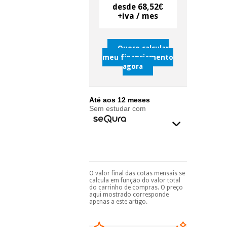
desde 68,52€
+iva / mes
Instrumental
cirúrgico
(liquidação)
Quero calcular
meu financiamento
agora
Até aos 12 meses
Sem estudar com
O valor final das cotas mensais se
Pode escolhê-lo no final
calcula em função do valor total
do processo de compra,
do carrinho de compras. O preço
ao escolher o método de
aqui mostrado corresponde
pagamento.
Só
apenas a este artigo.
precisará do seu
documento de
identificação,