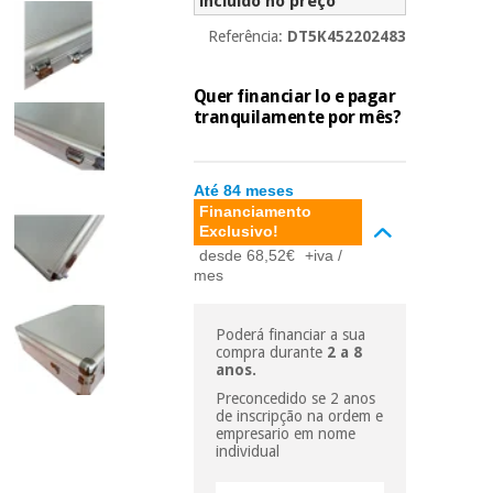
incluído no preço
essencial
para
Fisaude
Referência:
DT5K452202483
Desportos
coronavirus
Aluguer
e jogos
Quer financiar lo e pagar
Vestuário
tranquilamente por mês?
Aerobic,
sanitário
fitness e
pilates
Veterinária
Até 84 meses
Financiamento
Desportos
Exclusivo!
Ortopedia
e jogos
desde 68,52€
+iva /
mes
Instrumental
cirúrgico
Vestuário
Poderá financiar a sua
(liquidação)
sanitário
compra durante
2 a 8
anos.
Preconcedido se 2 anos
Veterinária
de inscripção na ordem e
empresario em nome
individual
Ortopedia