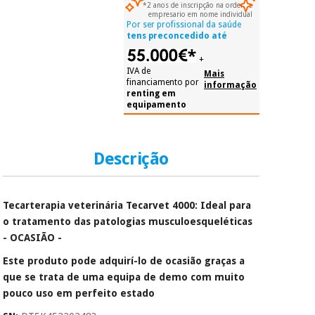
*2 anos de inscripção na ordem e
número de
empresario em nome individual
telemóvel e número
Por ser profissional da saúde
de cartão.
tens preconcedido até
É gratuito para si
+
porque a SeQura
IVA de
Mais
colabora com a
financiamento por
informação
Fisaude para que
renting em
equipamento
assim seja.
Muito
conveniente
, pois
Descrição
hoje paga apenas 1/3
do valor. As restantes
duas prestações
serão cobradas no
Tecarterapia veterinária Tecarvet 4000: Ideal para
mesmo dia de cada
mês.
o tratamento das patologias musculoesqueléticas
- OCASIÃO -
Sem
compromisso.
Este produto pode adquirí-lo de ocasião graças a
Pode adiantar o
que se trata de uma equipa de demo com muito
pagamento total ou
parcial quando
pouco uso em perfeito estado
quiser, sem