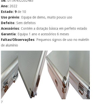
SN:
DT5K452202483
penalizações ou
truques.
Ano:
2022
Estado: 9
de 10
Os seus dados
Uso prévio
: Equipa de demo, muito pouco uso
protegidos.
Não
vendemos os seus
Defeito
: Sem defeitos
dados a terceiros
Acessórios
: Contém a dotação básica em perfeito estado
nem o
Garantia
: Equipa 1 ano e acessórios 6 meses
incomodaremos para
tentar vender-lhe um
Faltas/Observações
: Pequenos signos de uso no maletín
crédito pessoal.
de alumínio
?