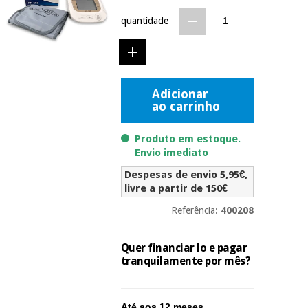
Novidades
quantidade
Material
Medicina
médico
tradicional
chinesa
sanitário
Novidades
Ofertas
Mobiliário
Adicionar
Medicina
clínico
ao carrinho
tradicional
Outlet
Ofertas
chinesa
Gabinetes
Produto em estoque.
terapêuticos
Envio imediato
Fisaude
Mobiliário
Despesas de envio 5,95€,
Outlet
Material de
Tech
clínico
livre a partir de 150€
proteção
Academy
essencial
Referência:
400208
para
Gabinetes
coronavirus
Fisaude
terapêuticos
Fisaude
Quer financiar lo e pagar
Tech
Aluguer
tranquilamente por mês?
Aerobic,
Academy
fitness
Material de
e
proteção
pilates
Até aos 12 meses