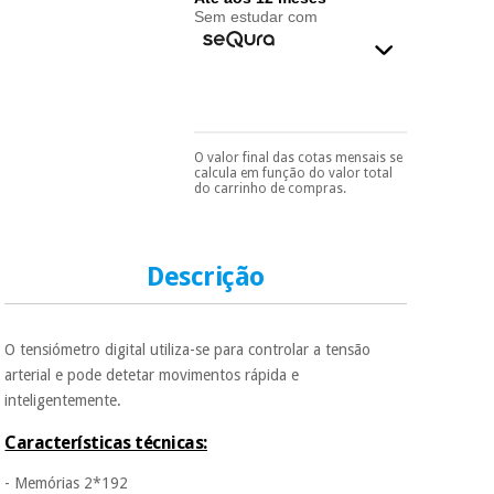
essencial
Sem estudar com
para
Fisaude
Desportos
coronavirus
Aluguer
e jogos
Vestuário
Aerobic,
sanitário
fitness e
O valor final das cotas mensais se
Pode escolhê-lo no final
pilates
calcula em função do valor total
do processo de compra,
do carrinho de compras.
Veterinária
ao escolher o método de
pagamento.
Só
Desportos
precisará do seu
Ortopedia
documento de
e jogos
identificação,
Descrição
número de
Instrumental
telemóvel e número
cirúrgico
de cartão.
Vestuário
(liquidação)
sanitário
O tensiómetro digital utiliza-se para controlar a tensão
É gratuito para si
arterial e pode detetar movimentos rápida e
porque a SeQura
inteligentemente.
colabora com a
Veterinária
Fisaude para que
assim seja.
Características técnicas:
Muito
Ortopedia
- Memórias 2*192