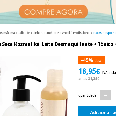
os máxima qualidade
»
Linha Cosmética Kosmetiké Profissional
»
Packs Poupo K
e Seca Kosmetiké: Leite Desmaquillante + Tónic
-45%
desc.
18,95€
IVA inclu
antes
34,35€
quantidade
Adicionar a