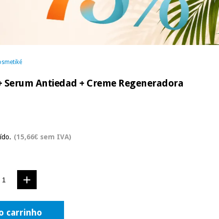
osmetiké
o + Serum Antiedad + Creme Regeneradora
ído.
(15,66€ sem IVA)
o carrinho