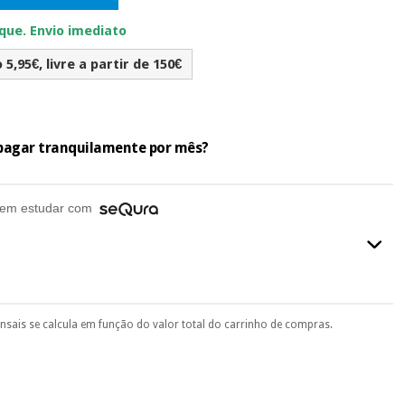
ue. Envio imediato
5,95€, livre a partir de 150€
e pagar tranquilamente por mês?
em estudar com
ensais se calcula em função do valor total do carrinho de compras.
final do processo de compra, ao escolher o método de pagamento.
seu documento de identificação, número de telemóvel e
.
 si
porque a SeQura colabora com a Fisaude para que assim seja.