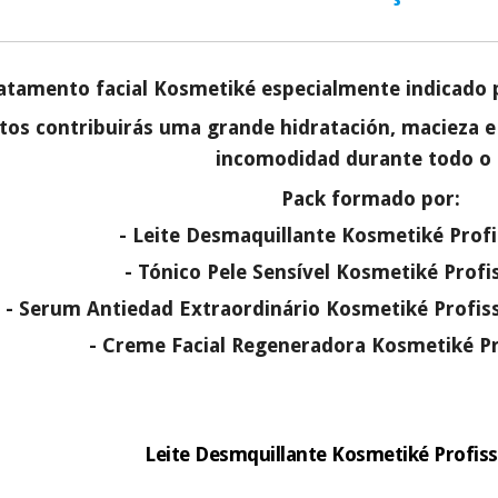
Muito conveni
prestações serão
Sem compromi
atamento facial Kosmetiké especialmente indicado p
sem penalizações
os contribuirás uma grande hidratación, macieza e 
Os seus dados 
incomodaremos pa
incomodidad durante todo o 
Pack formado por:
- Leite
Desmaquillante Kosmetiké Profis
- Tónico Pele Sensível Kosmetiké Profis
- Serum Antiedad Extraordinário Kosmetiké Profiss
- Creme Facial Regeneradora Kosmetiké Pr
Leite Desmquillante Kosmetiké Profiss