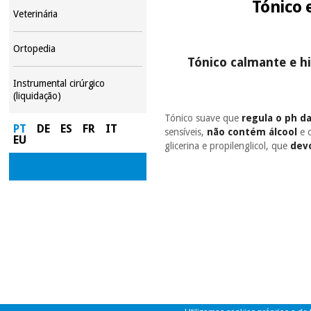
Tónico 
Veterinária
Ortopedia
Tónico calmante e hi
Instrumental cirúrgico
(liquidação)
Tónico suave que
regula o ph d
PT
DE
ES
FR
IT
sensíveis,
não contém álcool
e 
EU
glicerina e propilenglicol, que
devo