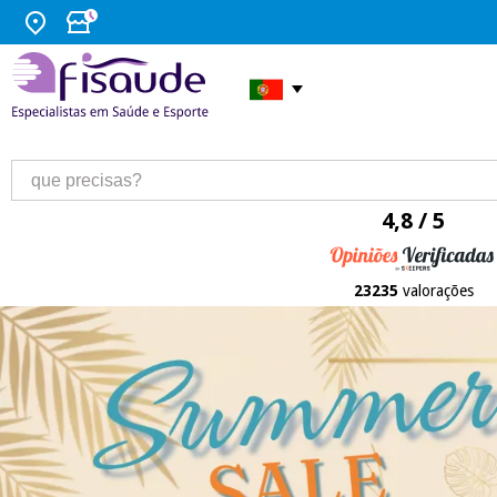
4,8 / 5
23235
valorações