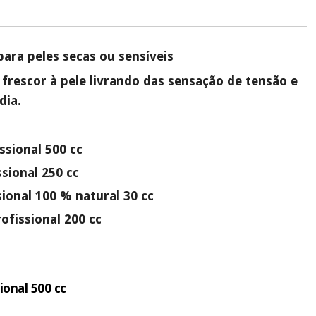
ente
, pois hoje paga apenas 1/3 do valor. As restantes duas
 cobradas no mesmo dia de cada mês.
sso.
Pode adiantar o pagamento total ou parcial quando quiser,
ara peles secas ou sensíveis
 ou truques.
frescor à pele livrando das sensação de tensão e
protegidos.
Não vendemos os seus dados a terceiros nem o
ra tentar vender-lhe um crédito pessoal.
dia.
sional 500 cc
sional 250 cc
ional 100 % natural 30 cc
ofissional 200 cc
ional 500 cc