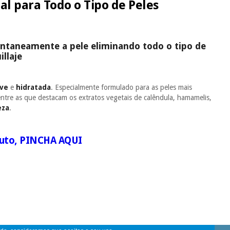
al para Todo o Tipo de Peles
tantaneamente a pele eliminando todo o tipo de
llaje
ave
e
hidratada
. Especialmente formulado para as peles mais
entre as que destacam os extratos vegetais de calêndula, hamamelis,
eza
.
uto,
PINCHA AQUI