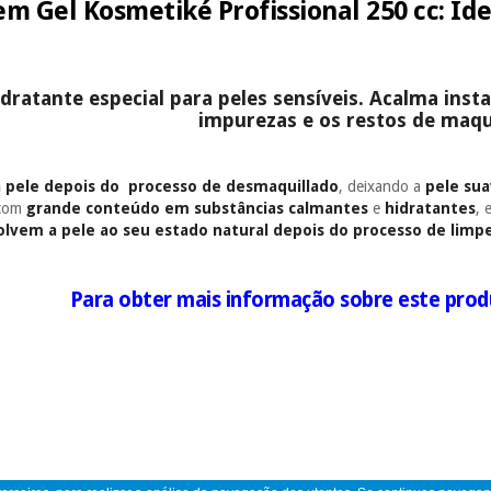
em Gel Kosmetiké Profissional 250 cc: Ide
dratante especial para peles sensíveis. Acalma ins
impurezas e os restos de maqui
a pele
depois do
processo de desmaquillado
, deixando a
pele su
com
grande conteúdo em substâncias calmantes
e
hidratantes
, 
lvem a pele ao seu estado natural depois do processo de limp
Para obter mais informação sobre este prod