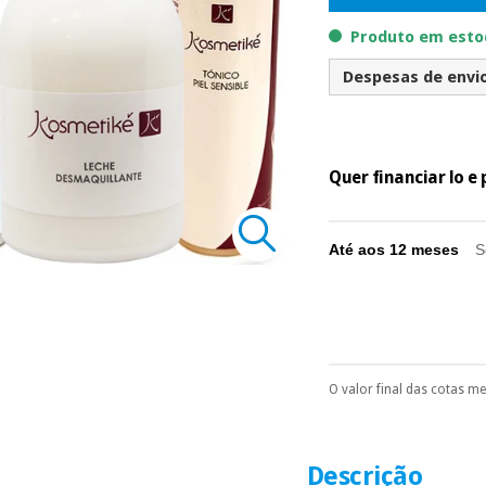
Produto em estoq
Despesas de envio 
Quer financiar lo 
Até aos 12 meses
S
O valor final das cotas m
Pode escolhê-lo no 
Só precisará do 
número de cartão
É gratuito para
Descrição