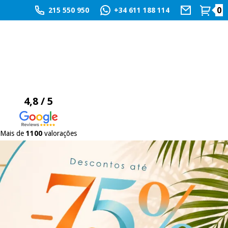
0
215 550 950
+34 611 188 114
4,8 / 5
Mais de
1100
valorações