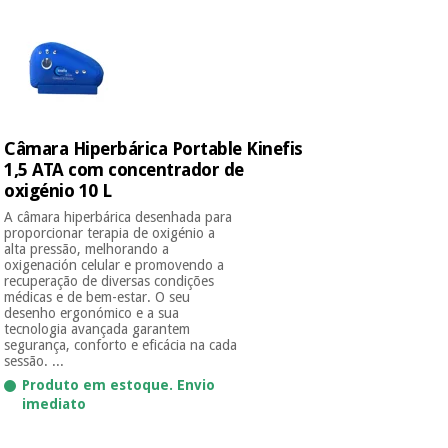
Novidades
Material
Medicina
médico
tradicional
chinesa
sanitário
Novidades
Ofertas
Mobiliário
Medicina
clínico
Câmara Hiperbárica Portable Kinefis
tradicional
Outlet
1,5 ATA com concentrador de
Ofertas
chinesa
oxigénio 10 L
Gabinetes
terapêuticos
A câmara hiperbárica desenhada para
proporcionar terapia de oxigénio a
Fisaude
Mobiliário
alta pressão, melhorando a
Outlet
Material de
Tech
clínico
oxigenación celular e promovendo a
proteção
Academy
recuperação de diversas condições
essencial
médicas e de bem-estar. O seu
para
desenho ergonómico e a sua
Gabinetes
tecnologia avançada garantem
coronavirus
segurança, conforto e eficácia na cada
Fisaude
terapêuticos
Fisaude
sessão. ...
Tech
Aluguer
Aerobic,
Produto em estoque. Envio
Academy
fitness
imediato
Material de
e
proteção
pilates