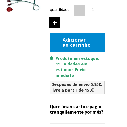
Novidades
Material
quantidade
Medicina
médico
tradicional
chinesa
sanitário
Novidades
Ofertas
Mobiliário
Medicina
Adicionar
clínico
ao carrinho
tradicional
Outlet
Ofertas
chinesa
Gabinetes
Produto em estoque.
terapêuticos
19 unidades em
Fisaude
Mobiliário
estoque. Envio
Outlet
Material de
Tech
clínico
imediato
proteção
Academy
essencial
Despesas de envio 5,95€,
para
livre a partir de 150€
Gabinetes
coronavirus
Fisaude
terapêuticos
Fisaude
Tech
Aluguer
Quer financiar lo e pagar
Aerobic,
Academy
tranquilamente por mês?
fitness
Material de
e
proteção
pilates