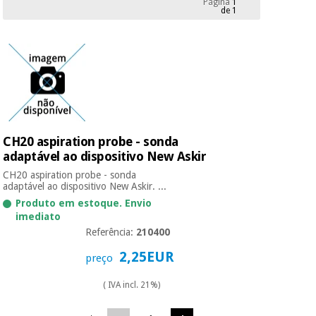
Página
1
Novidades
de 1
Material
Medicina
médico
tradicional
chinesa
sanitário
Novidades
Ofertas
Mobiliário
Medicina
clínico
tradicional
Outlet
Ofertas
chinesa
Gabinetes
CH20 aspiration probe - sonda
terapêuticos
adaptável ao dispositivo New Askir
Fisaude
Mobiliário
CH20 aspiration probe - sonda
Outlet
Material de
Tech
clínico
adaptável ao dispositivo New Askir. ...
proteção
Academy
Produto em estoque. Envio
essencial
imediato
para
Gabinetes
Referência:
210400
coronavirus
Fisaude
terapêuticos
Fisaude
2,25EUR
preço
Tech
Aluguer
Aerobic,
Academy
fitness
( IVA incl. 21%)
Material de
e
proteção
pilates