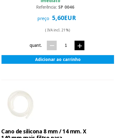
imediato
Referência:
SP 0046
5,60EUR
preço
( IVA incl. 21%)
quant.
Adicionar ao carrinho
Cano de silicona 8 mm / 14 mm. X
140 mm mais filtro para