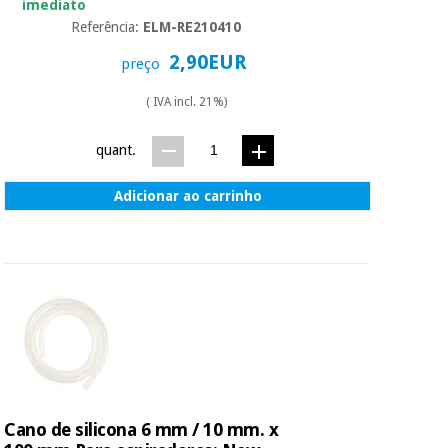
imediato
Referência:
ELM-RE210410
Instrumental
2,90EUR
preço
cirúrgico
(liquidação)
( IVA incl. 21%)
quant.
Adicionar ao carrinho
Cano de silicona 6 mm / 10 mm. x