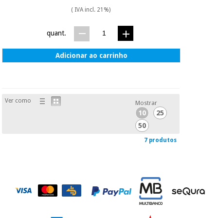
( IVA incl. 21%)
quant.
Adicionar ao carrinho
Ver como
Mostrar
10
25
50
7 produtos