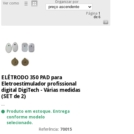
Organizar por
Ver como
Novidades
Material
Medicina
Página
1
médico
tradicional
de 6
chinesa
sanitário
Novidades
Ofertas
Mobiliário
Medicina
clínico
tradicional
Outlet
Ofertas
chinesa
Gabinetes
terapêuticos
Fisaude
Mobiliário
ELÉTRODO 350 PAD para
Outlet
Material de
Tech
clínico
proteção
Academy
Eletroestimulador profissional
essencial
digital DigiTech - Várias medidas
para
(SET de 2)
Gabinetes
coronavirus
Fisaude
terapêuticos
...
Fisaude
Tech
Aluguer
Produto em estoque. Entrega
Aerobic,
Academy
conforme modelo
fitness
Material de
selecionado.
e
proteção
Referência:
70015
pilates