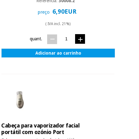
Referência:
30008.2
6,90EUR
preço
( IVA incl. 21%)
quant.
Adicionar ao carrinho
Cabeça para vaporizador facial
portátil com ozónio Port