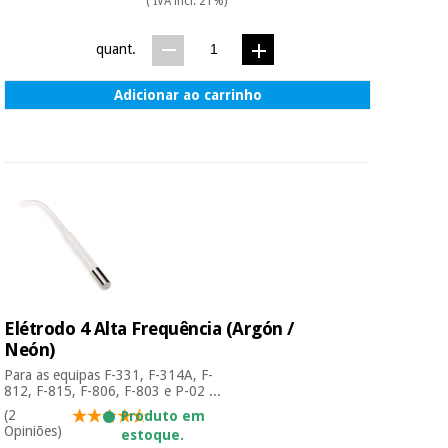
( IVA incl. 21%)
quant.
Adicionar ao carrinho
Elétrodo 4 Alta Frequência (Argón /
Neón)
Para as equipas F-331, F-314A, F-
812, F-815, F-806, F-803 e P-02 ...
(2
Produto em
Opiniões)
estoque.