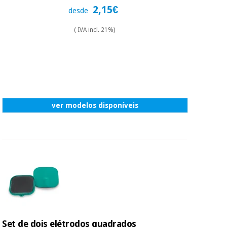
essencial
2,15€
desde
para
Fisaude
Desportos
coronavirus
Aluguer
e jogos
( IVA incl. 21%)
Vestuário
Aerobic,
sanitário
fitness e
pilates
Veterinária
ver modelos disponíveis
Desportos
Ortopedia
e jogos
Instrumental
cirúrgico
Vestuário
(liquidação)
sanitário
Veterinária
Ortopedia
Set de dois elétrodos quadrados