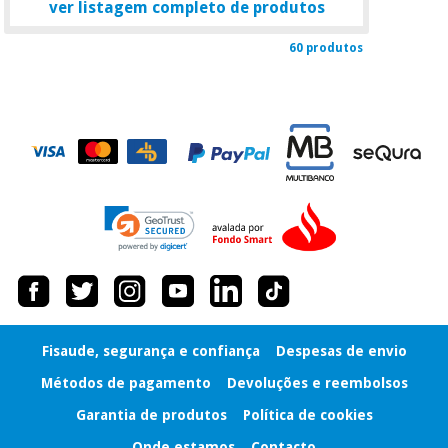
ver listagem completo de produtos
60 produtos
Fisaude, segurança e confiança
Despesas de envio
Métodos de pagamento
Devoluções e reembolsos
Garantia de produtos
Política de cookies
Onde estamos
Contacto