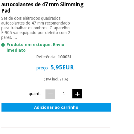
autocolantes de 47 mm Slimming
Pad
Instrumental
Set de dois elétrodos quadrados
cirúrgico
autocolantes de 47 mm recomendado
para trabalhar os ombros. O aparelho
(liquidação)
F-905 vai equipado por defeito com 2
pares. ...
Produto em estoque. Envio
imediato
Referência:
10003L
5,95EUR
preço
( IVA incl. 21%)
quant.
Adicionar ao carrinho