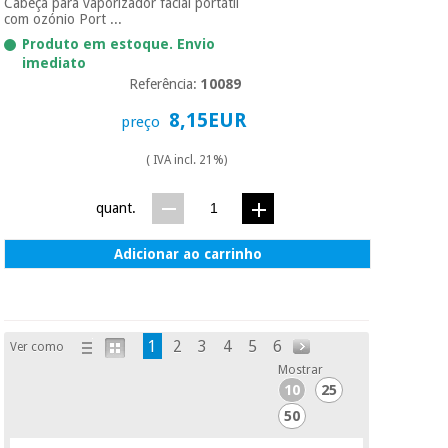
Cabeça para vaporizador facial portátil
com ozónio Port ...
Produto em estoque. Envio
imediato
Referência:
10089
8,15EUR
preço
( IVA incl. 21%)
quant.
Adicionar ao carrinho
1
2
3
4
5
6
Ver como
Mostrar
10
25
50