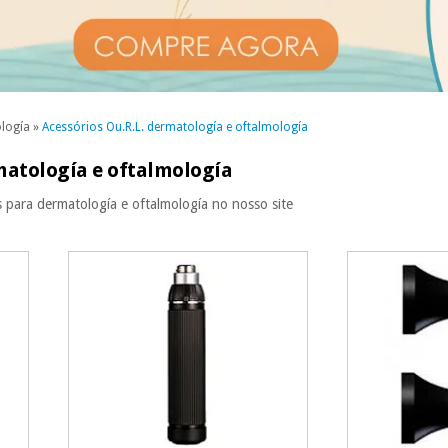
ología
»
Acessórios Ou.R.L. dermatología e oftalmología
rmatología e oftalmología
s para dermatología e oftalmología no nosso site