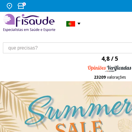
4,8 / 5
23209
valorações