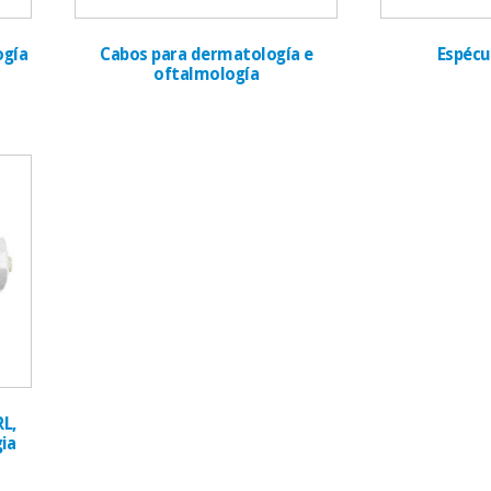
ogía
Cabos para dermatología e
Espécu
oftalmología
RL,
ia