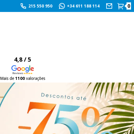
0
215 550 950
+34 611 188 114
4,8 / 5
Mais de
1100
valorações