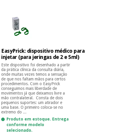
Novidades
Material
Medicina
médico
tradicional
chinesa
sanitário
Novidades
Ofertas
Mobiliário
Medicina
clínico
tradicional
Outlet
Ofertas
EasyPrick: dispositivo médico para
chinesa
Gabinetes
injetar (para jeringas de 2 e 5ml)
terapêuticos
Este dispositivo foi desenhado a partir
da prática clínica da consulta diária,
Fisaude
Mobiliário
onde muitas vezes temos a sensação
Outlet
Material de
Tech
clínico
de que nos faltam mãos para certos
proteção
Academy
procedimentos. Com o EasyPrick
essencial
conseguimos mais liberdade de
para
movimentos já que deixamos livre a
Gabinetes
coronavirus
mão contralateral. Consta de dois
Fisaude
terapêuticos
pequenos suportes: um atirador e
Fisaude
uma base. O primeiro coloca-se no
Tech
Aluguer
extremo do ...
Aerobic,
Academy
fitness
Produto em estoque. Entrega
Material de
e
conforme modelo
proteção
pilates
selecionado.