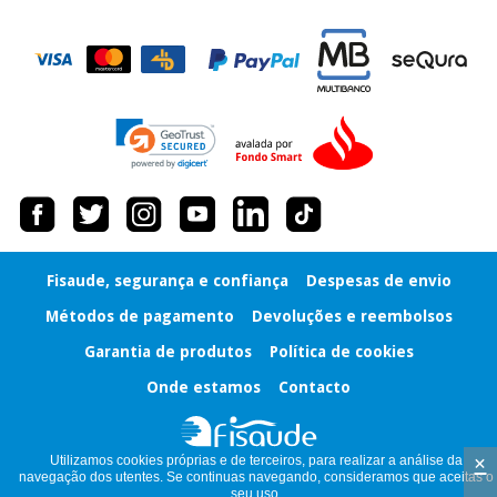
Instrumental
cirúrgico
(liquidação)
Fisaude, segurança e confiança
Despesas de envio
Métodos de pagamento
Devoluções e reembolsos
Garantia de produtos
Política de cookies
Onde estamos
Contacto
×
Utilizamos cookies próprias e de terceiros, para realizar a análise da
navegação dos utentes. Se continuas navegando, consideramos que aceitas o
seu uso.