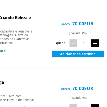
iando Beleza e
70,00EUR
preço
apacitiva e resistiva e
( IVA incl. 4%)
atologias. A arte da
redos da Diatermia:
icas em ...
quant.
iato
Adicionar ao carrinho
ia
70,00EUR
preço
tica. Livro com
( IVA incl. 4%)
e resistiva e de diversas