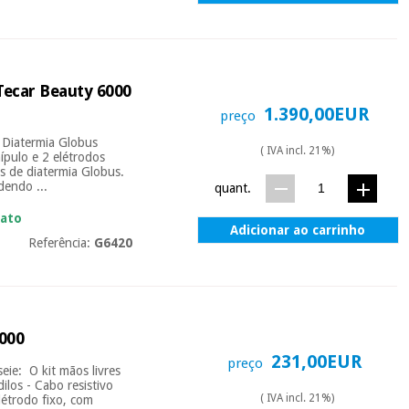
 Tecar Beauty 6000
1.390,00EUR
preço
e Diatermia Globus
( IVA incl. 21%)
ípulo e 2 elétrodos
s de diatermia Globus.
dendo ...
quant.
iato
Adicionar ao carrinho
Referência:
G6420
5000
231,00EUR
preço
eie: O kit mãos livres
los - Cabo resistivo
( IVA incl. 21%)
létrodo fixo, com