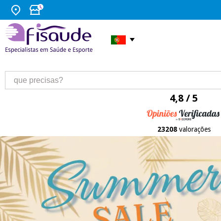
4,8 / 5
23208
valorações