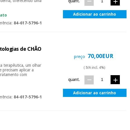
moderna, oferecendo uma
quant.
Adicionar ao carrinho
iato
erência:
84-617-5796-1
tologias de CHÃO
70,00EUR
preço
a terapêutica, um olhar
( IVA incl. 4%)
e precisam aplicar a
 tratamento com
quant.
Adicionar ao carrinho
erência:
84-617-5796-1