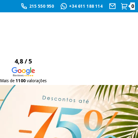
0
215 550 950
+34 611 188 114
4,8 / 5
Mais de
1100
valorações