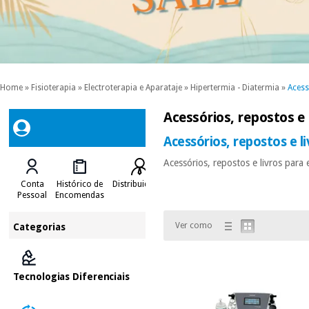
Home
»
Fisioterapia
»
Electroterapia e Aparataje
»
Hipertermia - Diatermia
»
Acess
Acessórios, repostos e
Acessórios, repostos e l
Acessórios, repostos e livros par
Conta
Histórico de
Distribuidores
Pessoal
Encomendas
Ver como
Categorias
Tecnologias Diferenciais