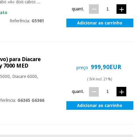
bo «A» dois cabos ...
quant.
iato
Referência:
G5981
Adicionar ao carrinho
ivo) para Diacare
ty 7000 MED
999,90EUR
preço
e 5000, Diacare 6000,
( IVA incl. 21%)
quant.
ferência:
G6365 G6366
Adicionar ao carrinho