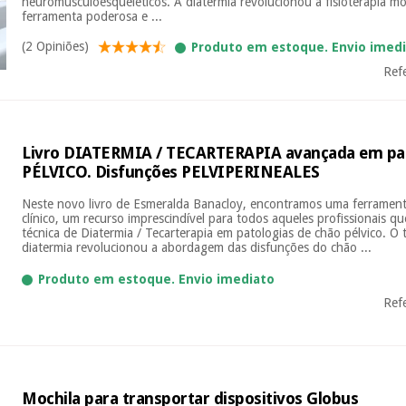
neuromusculoesqueléticos. A diatermia revolucionou a fisioterapia 
ferramenta poderosa e ...
(2 Opiniões)
Produto em estoque. Envio imed
Ref
Livro DIATERMIA / TECARTERAPIA avançada em pa
PÉLVICO. Disfunções PELVIPERINEALES
Neste novo livro de Esmeralda Banacloy, encontramos uma ferrament
clínico, um recurso imprescindível para todos aqueles profissionais qu
técnica de Diatermia / Tecarterapia em patologias de chão pélvico. O
diatermia revolucionou a abordagem das disfunções do chão ...
Produto em estoque. Envio imediato
Ref
Mochila para transportar dispositivos Globus