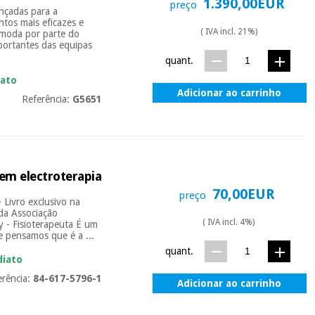
1.390,00EUR
preço
ançadas para a
ntos mais eficazes e
( IVA incl. 21%)
ómoda por parte do
mportantes das equipas
quant.
iato
Adicionar ao carrinho
Referência:
G5651
 em electroterapia
70,00EUR
preço
- Livro exclusivo na
 da Associação
( IVA incl. 4%)
y - Fisioterapeuta É um
e pensamos que é a ...
quant.
diato
erência:
84-617-5796-1
Adicionar ao carrinho