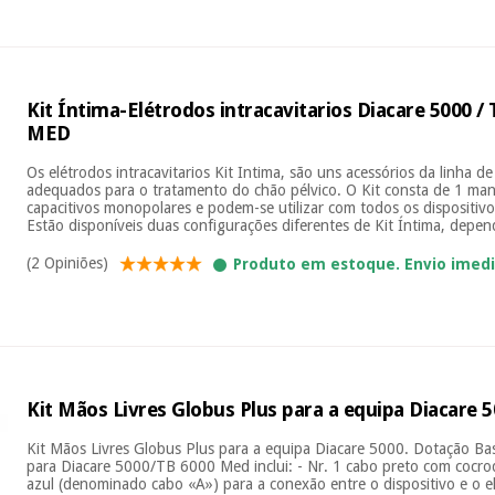
Kit Íntima-Elétrodos intracavitarios Diacare 5000 /
MED
Os elétrodos intracavitarios Kit Intima, são uns acessórios da linha d
adequados para o tratamento do chão pélvico. O Kit consta de 1 man
capacitivos monopolares e podem-se utilizar com todos os dispositivo
Estão disponíveis duas configurações diferentes de Kit Íntima, depen
(2 Opiniões)
Produto em estoque. Envio imed
Kit Mãos Livres Globus Plus para a equipa Diacare 
Kit Mãos Livres Globus Plus para a equipa Diacare 5000. Dotação Bas
para Diacare 5000/TB 6000 Med inclui: - Nr. 1 cabo preto com cocrodi
azul (denominado cabo «A») para a conexão entre o dispositivo e o e