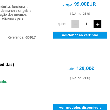
99,00EUR
preço
nómica, funcional e
 de maneira singela e
( IVA incl. 21%)
xtração dos mesmos.
 adicionais para
quant.
Adicionar ao carrinho
Referência:
G5927
edidas)
129,00€
desde
( IVA incl. 21%)
ado.
ver modelos disponíveis