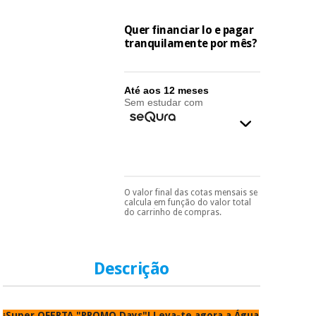
essencial
para
Fisaude
Desportos
Quer financiar lo e pagar
coronavirus
Aluguer
e jogos
tranquilamente por mês?
Vestuário
Aerobic,
sanitário
fitness e
Até aos 12 meses
Sem estudar com
pilates
Veterinária
Desportos
Ortopedia
e jogos
Instrumental
O valor final das cotas mensais se
Pode escolhê-lo no final
calcula em função do valor total
cirúrgico
Vestuário
do processo de compra,
do carrinho de compras.
(liquidação)
ao escolher o método de
sanitário
pagamento.
Só
precisará do seu
documento de
identificação,
Descrição
Veterinária
número de
telemóvel e número
de cartão.
Ortopedia
¡Super OFERTA "PROMO Days"! Leva-te agora a Água