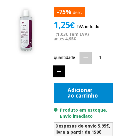
Novidades
Material
-75%
Medicina
desc.
médico
tradicional
chinesa
1,25€
sanitário
Novidades
IVA incluído.
Ofertas
(1,03€ sem IVA)
Mobiliário
antes
4,95€
Medicina
clínico
tradicional
Outlet
Ofertas
chinesa
quantidade
Gabinetes
terapêuticos
Fisaude
Mobiliário
Outlet
Material de
Tech
clínico
proteção
Academy
Adicionar
essencial
ao carrinho
para
Gabinetes
coronavirus
Fisaude
terapêuticos
Fisaude
Produto em estoque.
Tech
Aluguer
Envio imediato
Aerobic,
Academy
fitness
Material de
Despesas de envio 5,95€,
e
proteção
livre a partir de 150€
pilates