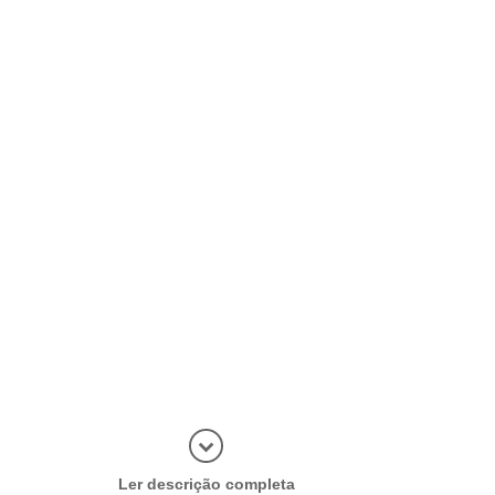
Abrir mais
Ler descrição completa