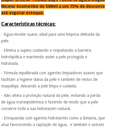
É gratuito para si
Micelar Kosmetiké de 500ml a um 75% de desconto
porque a SeQura
até esgotar estoque.
colabora com a
Instrumental
Fisaude para que
cirúrgico
assim seja.
Características técnicas:
(liquidação)
Muito
- Água micelar suave, ideal para uma limpeza delicada da
conveniente
, pois
pele.
hoje paga apenas 1/3
do valor. As restantes
- Elimina a sujeira cuidando e respeitando a barreira
duas prestações
hidrolipídica e mantendo assim a pele protegida e
serão cobradas no
hidratada.
mesmo dia de cada
mês.
- Fórmula equilibrada com agentes limpiadores suaves que
Sem
facilitam a higiene diária da pele e também de restos de
compromisso.
maquillaje, deixando a pele limpa e cuidada.
Pode adiantar o
pagamento total ou
- Não altera a proteção natural da pele, evitando a perda
parcial quando
de água transepidérmica e fazendo de modo que a pele
quiser, sem
conserve toda a sua hidratación natural.
penalizações ou
truques.
- Enriquecida com agentes hidratantes como a Betaina, que
Os seus dados
atua favorecendo a captação de água, e também o extrato