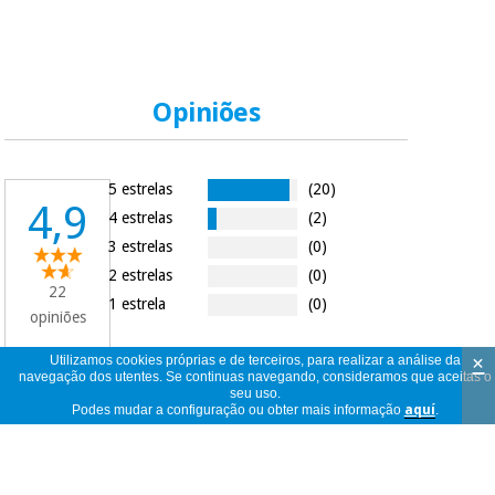
Opiniões
5 estrelas
(20)
4,9
4 estrelas
(2)
3 estrelas
(0)
2 estrelas
(0)
22
1 estrela
(0)
opiniões
×
Utilizamos cookies próprias e de terceiros, para realizar a análise da
navegação dos utentes. Se continuas navegando, consideramos que aceitas o
seu uso.
22
ver
Podes mudar a configuração ou obter mais informação
aquí
.
opiniões
<<
<
1
/
3
>
>>
por
página