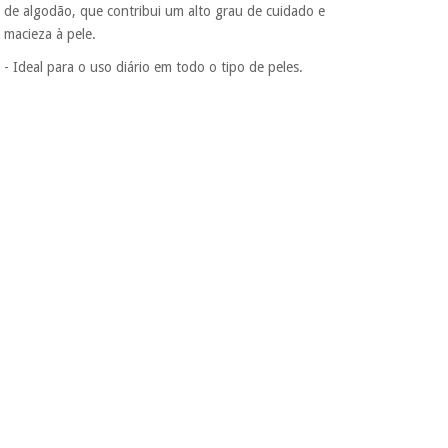
protegidos.
Não
de algodão, que contribui um alto grau de cuidado e
vendemos os seus
macieza à pele.
dados a terceiros
nem o
- Ideal para o uso diário em todo o tipo de peles.
incomodaremos para
tentar vender-lhe um
crédito pessoal.