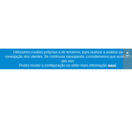
×
Utilizamos cookies próprias e de terceiros, para realizar a análise da
navegação dos utentes. Se continuas navegando, consideramos que aceitas o
seu uso.
Podes mudar a configuração ou obter mais informação
aquí
.