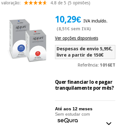
valoração:
4.8 de 5
(5 opiniões)
Novidades
Material
Medicina
10,29€
médico
tradicional
IVA incluído.
chinesa
sanitário
Novidades
Ofertas
(8,51€ sem IVA)
Ver opções disponiveis
Mobiliário
Medicina
clínico
Despesas de envio 5,95€,
tradicional
Outlet
Ofertas
livre a partir de 150€
chinesa
Gabinetes
terapêuticos
Referência:
1016ET
Fisaude
Mobiliário
Outlet
Material de
Tech
Quer financiar lo e pagar
clínico
proteção
Academy
tranquilamente por mês?
essencial
para
Gabinetes
coronavirus
Fisaude
terapêuticos
Até aos 12 meses
Fisaude
Sem estudar com
Tech
Aluguer
Aerobic,
Academy
fitness
Material de
e
proteção
pilates