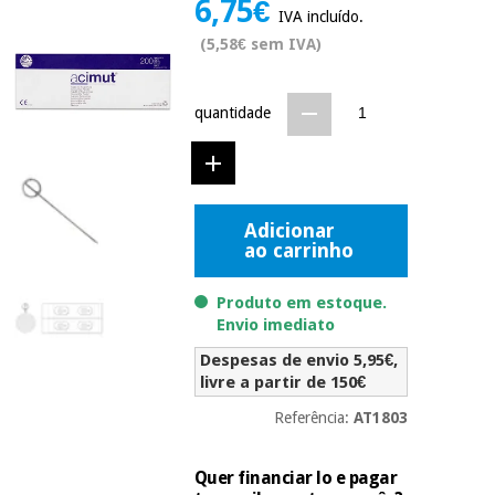
6,75€
Novidades
IVA incluído.
Material
Medicina
(5,58€ sem IVA)
médico
tradicional
chinesa
sanitário
Novidades
Ofertas
quantidade
Mobiliário
Medicina
clínico
tradicional
Outlet
Ofertas
chinesa
Gabinetes
Adicionar
terapêuticos
ao carrinho
Fisaude
Mobiliário
Outlet
Material de
Tech
clínico
Produto em estoque.
proteção
Academy
Envio imediato
essencial
para
Gabinetes
Despesas de envio 5,95€,
coronavirus
Fisaude
terapêuticos
livre a partir de 150€
Fisaude
Tech
Aluguer
Referência:
AT1803
Aerobic,
Academy
fitness
Material de
e
proteção
Quer financiar lo e pagar
pilates