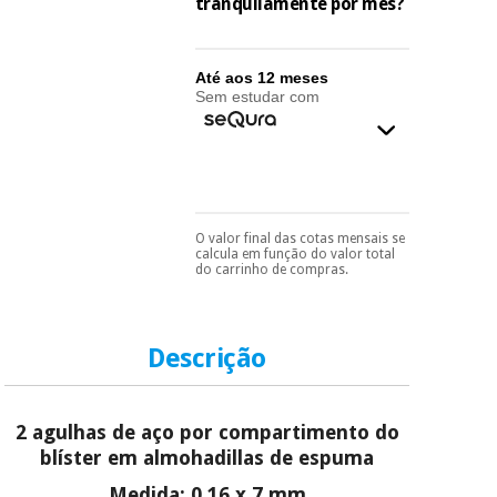
essencial
tranquilamente por mês?
para
Fisaude
Desportos
coronavirus
Aluguer
e jogos
Até aos 12 meses
Sem estudar com
Vestuário
Aerobic,
sanitário
fitness e
pilates
Veterinária
Desportos
O valor final das cotas mensais se
Pode escolhê-lo no final
Ortopedia
calcula em função do valor total
e jogos
do processo de compra,
do carrinho de compras.
ao escolher o método de
pagamento.
Só
Instrumental
precisará do seu
cirúrgico
Vestuário
documento de
(liquidação)
sanitário
identificação,
Descrição
número de
telemóvel e número
de cartão.
Veterinária
2 agulhas de aço por compartimento do
É gratuito para si
blíster em almohadillas de espuma
porque a SeQura
colabora com a
Ortopedia
Medida: 0,16 x 7 mm