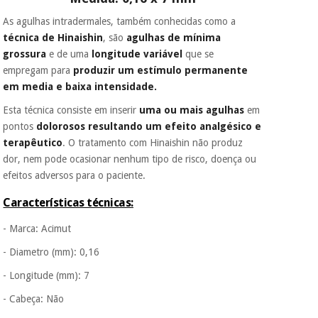
Fisaude para que
assim seja.
As agulhas intradermales, também conhecidas como a
Instrumental
técnica de Hinaishin
, são
agulhas de mínima
Muito
cirúrgico
conveniente
, pois
grossura
e de uma
longitude variável
que se
hoje paga apenas 1/3
(liquidação)
empregam para
produzir um estímulo permanente
do valor. As restantes
em media e baixa intensidade.
duas prestações
serão cobradas no
Esta técnica consiste em inserir
uma ou mais agulhas
em
mesmo dia de cada
pontos
dolorosos resultando um efeito analgésico e
mês.
terapêutico
. O tratamento com Hinaishin não produz
Sem
dor, nem pode ocasionar nenhum tipo de risco, doença ou
compromisso.
efeitos adversos para o paciente.
Pode adiantar o
pagamento total ou
Características técnicas:
parcial quando
quiser, sem
- Marca: Acimut
penalizações ou
truques.
- Diametro (mm): 0,16
Os seus dados
- Longitude (mm): 7
protegidos.
Não
vendemos os seus
- Cabeça: Não
dados a terceiros
nem o