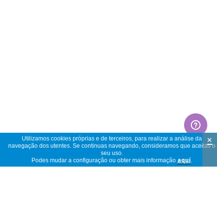
×
Utilizamos cookies próprias e de terceiros, para realizar a análise da
navegação dos utentes. Se continuas navegando, consideramos que aceitas o
seu uso.
Podes mudar a configuração ou obter mais informação
aquí
.