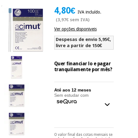
Novidades
4,80€
Material
Medicina
IVA incluído.
médico
tradicional
(3,97€ sem IVA)
chinesa
sanitário
Novidades
Ofertas
Ver opções disponiveis
Mobiliário
Despesas de envio 5,95€,
Medicina
clínico
livre a partir de 150€
tradicional
Outlet
Ofertas
chinesa
Gabinetes
Quer financiar lo e pagar
terapêuticos
tranquilamente por mês?
Fisaude
Mobiliário
Outlet
Material de
Tech
clínico
proteção
Academy
Até aos 12 meses
essencial
Sem estudar com
para
Gabinetes
coronavirus
Fisaude
terapêuticos
Fisaude
Tech
Aluguer
Aerobic,
Academy
fitness
Material de
e
proteção
pilates
O valor final das cotas mensais se
Pode escolhê-lo no final