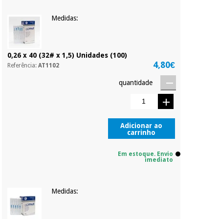
compromisso.
Pode adiantar o
Medidas:
pagamento total ou
Instrumental
parcial quando
cirúrgico
quiser, sem
(liquidação)
penalizações ou
0,26 x 40 (32# x 1,5) Unidades (100)
truques.
4,80€
Referência:
AT1102
Os seus dados
protegidos.
Não
quantidade
vendemos os seus
dados a terceiros
nem o
incomodaremos para
Adicionar ao
tentar vender-lhe um
carrinho
crédito pessoal.
Em estoque. Envio
imediato
Medidas: