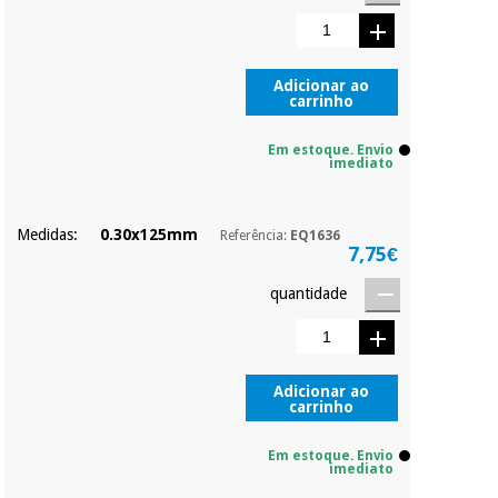
Pode adiantar o
pagamento total ou
parcial quando
Instrumental
quiser, sem
cirúrgico
penalizações ou
Adicionar ao
carrinho
truques.
(liquidação)
Os seus dados
Em estoque. Envio
protegidos.
Não
imediato
vendemos os seus
dados a terceiros
nem o
Medidas:
0.30x125mm
Referência:
EQ1636
incomodaremos para
7,75€
tentar vender-lhe um
crédito pessoal.
quantidade
Adicionar ao
carrinho
Em estoque. Envio
imediato