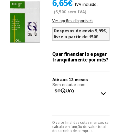
6,65€
Novidades
IVA incluído.
Material
Medicina
(5,50€ sem IVA)
médico
tradicional
Ver opções disponiveis
chinesa
sanitário
Novidades
Ofertas
Despesas de envio 5,95€,
Mobiliário
livre a partir de 150€
Medicina
clínico
tradicional
Outlet
Ofertas
chinesa
Quer financiar lo e pagar
Gabinetes
tranquilamente por mês?
terapêuticos
Fisaude
Mobiliário
Outlet
Material de
Tech
clínico
Até aos 12 meses
proteção
Academy
Sem estudar com
essencial
para
Gabinetes
coronavirus
Fisaude
terapêuticos
Fisaude
Tech
Aluguer
Aerobic,
Academy
fitness
Material de
O valor final das cotas mensais se
e
Pode escolhê-lo no final
calcula em função do valor total
proteção
do processo de compra,
pilates
do carrinho de compras.