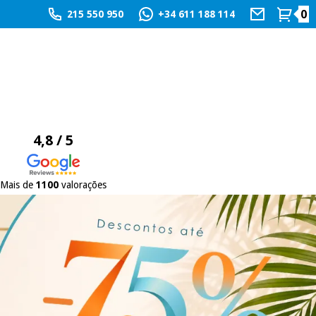
0
215 550 950
+34 611 188 114
4,8 / 5
Mais de
1100
valorações