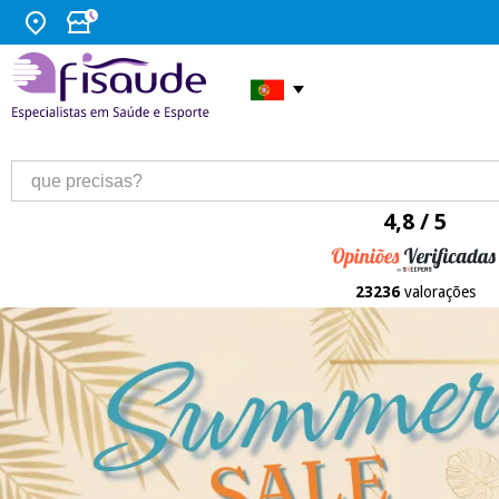
4,8 / 5
23236
valorações