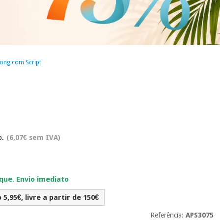
long com Script
o.
(6,07€ sem IVA)
ue. Envio imediato
5,95€, livre a partir de 150€
Referência:
APS3075