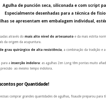
Agulha de punción seca, siliconada e com script 
Especialmente desenhadas para a técnica de fisio
ulhas se apresentam em embalagem individual, esté
sadas através do
mais alto nível do artesanato
e da mais estrita nor
país da origem da acupuntura.
de grau quirúrgico de alta resistência
, a combinação da tradição e 
a
para a
inserção indolora
: as agulhas Zen Long têm pontas muito afiad
ta precisão ao mesmo tempo indolora.
scontos por Quantidade!
recisas comprar grandes quantidades de agulhas, fisaude preparou para 