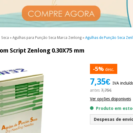
 Seca
»
Agulhas para Punção Seca Marca Zenlong
»
Agulhas de Punção Seca Zen
com Script Zenlong 0.30X75 mm
-5%
desc.
7,35€
IVA incluíd
antes
7,75€
Ver opções disponiveis
Produto em estoq
Despesas de envio 