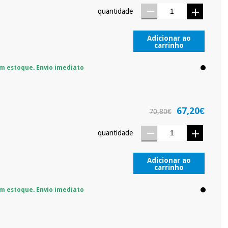
quantidade
protegidos.
Não vendemos os seus dados a terceiros nem o
ra tentar vender-lhe um crédito pessoal.
Adicionar ao
carrinho
m estoque. Envio imediato
67,20€
70,80€
quantidade
Adicionar ao
carrinho
m estoque. Envio imediato