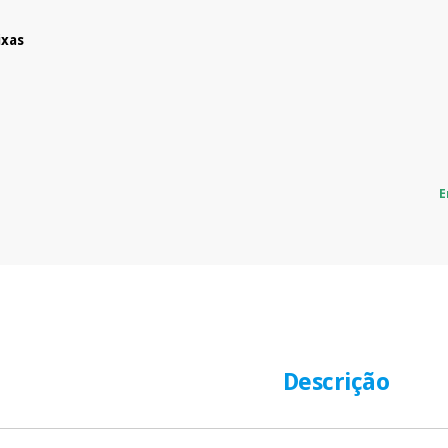
ixas
E
Descrição