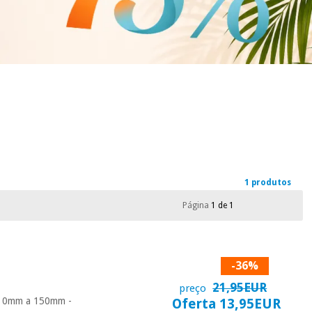
1 produtos
Página
1 de 1
-36%
21,95EUR
preço
s: 0mm a 150mm -
Oferta 13,95EUR