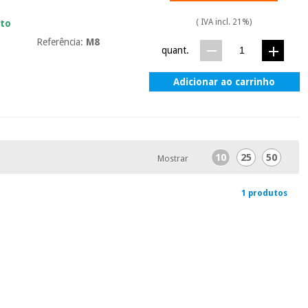
( IVA incl. 21%)
ato
Referência:
M8
quant.
Adicionar ao carrinho
10
25
50
Mostrar
1 produtos