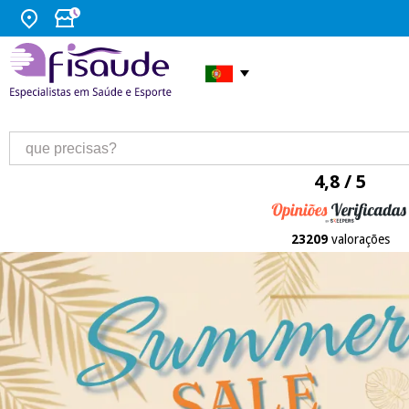
4,8 / 5
23209
valorações