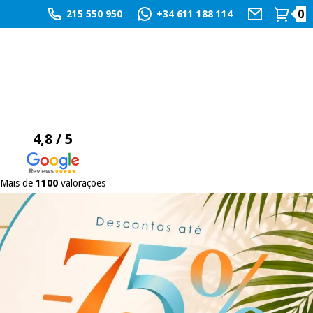
0
215 550 950
+34 611 188 114
4,8 / 5
Mais de
1100
valorações