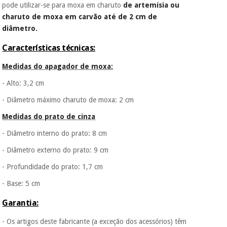
Fisaude para que
pode utilizar-se para moxa em charuto
de artemísia ou
assim seja.
charuto de moxa em carvão até de 2 cm de
Instrumental
diâmetro.
Muito
cirúrgico
conveniente
, pois
hoje paga apenas 1/3
(liquidação)
Características técnicas:
do valor. As restantes
duas prestações
Medidas do apagador de moxa:
serão cobradas no
- Alto: 3,2 cm
mesmo dia de cada
mês.
- Diâmetro máximo charuto de moxa: 2 cm
Sem
Medidas do prato de cinza
compromisso.
Pode adiantar o
- Diâmetro interno do prato: 8 cm
pagamento total ou
parcial quando
- Diâmetro externo do prato: 9 cm
quiser, sem
penalizações ou
- Profundidade do prato: 1,7 cm
truques.
- Base: 5 cm
Os seus dados
protegidos.
Não
Garantia:
vendemos os seus
dados a terceiros
- Os artigos deste fabricante (a exceção dos acessórios) têm
nem o