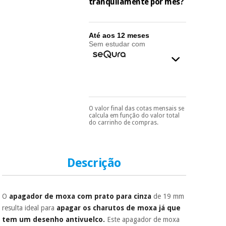
essencial
tranquilamente por mês?
para
Fisaude
Desportos
coronavirus
Aluguer
e jogos
Até aos 12 meses
Sem estudar com
Vestuário
Aerobic,
sanitário
fitness e
pilates
Veterinária
Desportos
O valor final das cotas mensais se
Pode escolhê-lo no final
Ortopedia
calcula em função do valor total
e jogos
do processo de compra,
do carrinho de compras.
ao escolher o método de
pagamento.
Só
Instrumental
precisará do seu
cirúrgico
Vestuário
documento de
(liquidação)
sanitário
identificação,
Descrição
número de
telemóvel e número
de cartão.
Veterinária
O
apagador de moxa com prato para cinza
de 19 mm
É gratuito para si
resulta ideal para
apagar os charutos de moxa já que
porque a SeQura
tem um desenho antivuelco.
Este apagador de moxa
colabora com a
Ortopedia