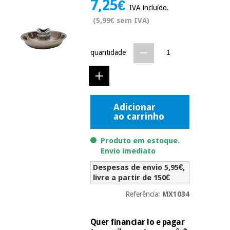
7,25€
Novidades
IVA incluído.
Material
Medicina
(5,99€ sem IVA)
médico
tradicional
chinesa
sanitário
Novidades
Ofertas
quantidade
Mobiliário
Medicina
clínico
tradicional
Outlet
Ofertas
chinesa
Gabinetes
Adicionar
terapêuticos
ao carrinho
Fisaude
Mobiliário
Outlet
Material de
Tech
clínico
Produto em estoque.
proteção
Academy
Envio imediato
essencial
para
Gabinetes
Despesas de envio 5,95€,
coronavirus
Fisaude
terapêuticos
livre a partir de 150€
Fisaude
Tech
Aluguer
Referência:
MX1034
Aerobic,
Academy
fitness
Material de
e
proteção
Quer financiar lo e pagar
pilates