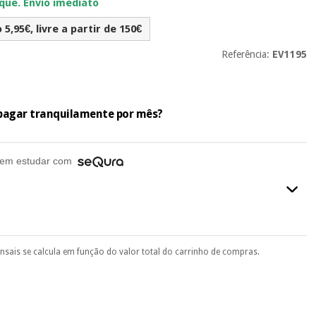
ue. Envio imediato
5,95€, livre a partir de 150€
Referência:
EV1195
e pagar tranquilamente por mês?
em estudar com
ensais se calcula em função do valor total do carrinho de compras.
final do processo de compra, ao escolher o método de pagamento.
seu documento de identificação, número de telemóvel e
.
 si
porque a SeQura colabora com a Fisaude para que assim seja.