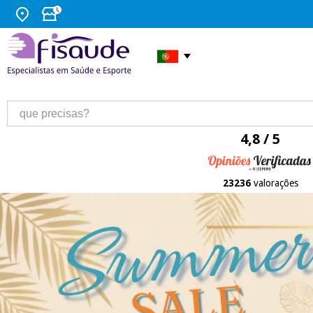
4,8 / 5
23236
valorações