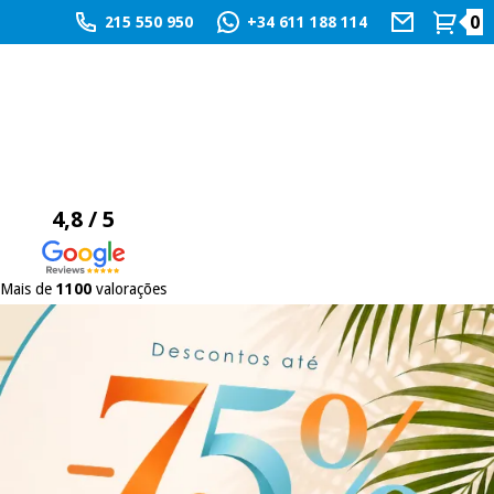
0
215 550 950
+34 611 188 114
4,8 / 5
Mais de
1100
valorações