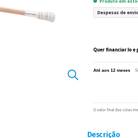
Produto em estoq
Despesas de envio 
Quer financiar lo 
Até aos 12 meses
S
O valor final das cotas m
Pode escolhê-lo no 
Só precisará do 
número de cartão
É gratuito para
Descrição