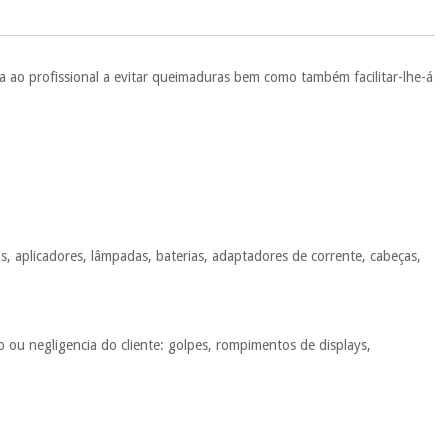
ente
, pois hoje paga apenas 1/3 do valor. As restantes duas
 cobradas no mesmo dia de cada mês.
sso.
Pode adiantar o pagamento total ou parcial quando quiser,
a ao profissional a evitar queimaduras bem como também facilitar-lhe-á
 ou truques.
protegidos.
Não vendemos os seus dados a terceiros nem o
ra tentar vender-lhe um crédito pessoal.
, aplicadores, lâmpadas, baterias, adaptadores de corrente, cabeças,
 ou negligencia do cliente: golpes, rompimentos de displays,