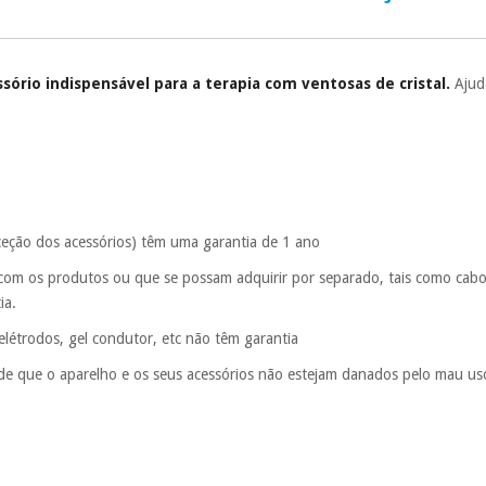
Muito conveni
prestações serão
Sem compromi
sório indispensável para a terapia com ventosas de cristal.
Ajud
sem penalizações
Os seus dados 
incomodaremos pa
xceção dos acessórios) têm uma garantia de 1 ano
 com os produtos ou que se possam adquirir por separado, tais como cabos
tia.
 elétrodos, gel condutor, etc não têm garantia
sde que o aparelho e os seus acessórios não estejam danados pelo mau uso