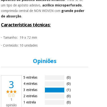
É gratuito para si
um tipo de apósito adesivo,
acrílico microperforado
,
porque a SeQura
comprimida central de NON WOVEN com
grande poder
colabora com a
Instrumental
Fisaude para que
de absorção
.
cirúrgico
assim seja.
(liquidação)
Características técnicas:
Muito
conveniente
, pois
hoje paga apenas 1/3
- Tamanho: 19 x 72 mm
do valor. As restantes
duas prestações
- Conteúdo: 10 unidades
serão cobradas no
mesmo dia de cada
mês.
Opiniões
Sem
compromisso.
Pode adiantar o
5 estrelas
(0)
pagamento total ou
3
parcial quando
4 estrelas
(0)
quiser, sem
3 estrelas
(1)
penalizações ou
truques.
2 estrelas
(0)
1
1 estrela
(0)
Os seus dados
opinião