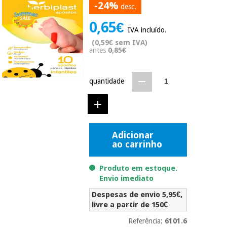
-24%
desc.
Novidades
Material
Medicina
0,65€
médico
tradicional
IVA incluído.
chinesa
sanitário
Novidades
(0,59€ sem IVA)
Ofertas
antes
0,85€
Mobiliário
Medicina
clínico
tradicional
quantidade
Outlet
Ofertas
chinesa
Gabinetes
terapêuticos
Fisaude
Mobiliário
Outlet
Material de
Tech
clínico
Adicionar
proteção
Academy
ao carrinho
essencial
para
Gabinetes
coronavirus
Produto em estoque.
Fisaude
terapêuticos
Envio imediato
Fisaude
Tech
Aluguer
Aerobic,
Despesas de envio 5,95€,
Academy
fitness
livre a partir de 150€
Material de
e
proteção
pilates
Referência:
6101.6