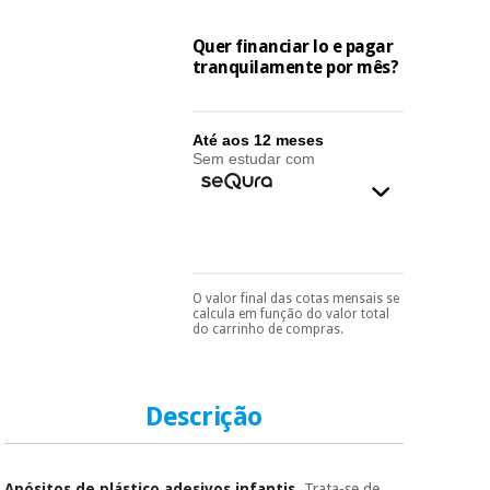
essencial
para
Fisaude
Desportos
Quer financiar lo e pagar
coronavirus
Aluguer
e jogos
tranquilamente por mês?
Vestuário
Aerobic,
sanitário
fitness e
Até aos 12 meses
Sem estudar com
pilates
Veterinária
Desportos
Ortopedia
e jogos
Instrumental
O valor final das cotas mensais se
Pode escolhê-lo no final
calcula em função do valor total
cirúrgico
Vestuário
do processo de compra,
do carrinho de compras.
(liquidação)
ao escolher o método de
sanitário
pagamento.
Só
precisará do seu
documento de
identificação,
Descrição
Veterinária
número de
telemóvel e número
de cartão.
Ortopedia
Apósitos de plástico adesivos infantis
. Trata-se de