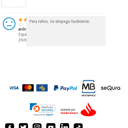
protegidos.
Não
vendemos os seus
dados a terceiros
nem o
incomodaremos para
Pera niños. Se despega facilmente.
tentar vender-lhe um
anônimo
crédito pessoal.
Espanha
29/04/2016