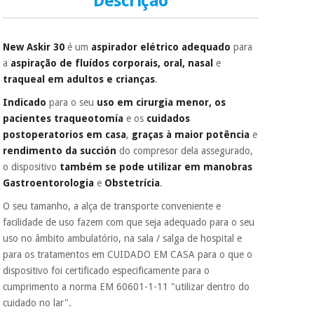
Descrição
de cartão.
É gratuito para si
Instrumental
New Askir 30
é um
aspirador elétrico
adequado
para
porque a SeQura
cirúrgico
colabora com a
a
aspiração de fluídos corporais, oral, nasal
e
(liquidação)
Fisaude para que
traqueal em adultos e crianças
.
assim seja.
Indicado
para o seu
uso em cirurgia menor, os
Muito
pacientes traqueotomía
e os
cuidados
conveniente
, pois
hoje paga apenas 1/3
postoperatorios em casa
,
graças à maior potência
e
do valor. As restantes
rendimento da succión
do compresor dela assegurado,
duas prestações
o dispositivo
também se pode utilizar em manobras
serão cobradas no
Gastroentorologia
e
Obstetrícia
.
mesmo dia de cada
mês.
O seu tamanho, a alça de transporte conveniente e
Sem
facilidade de uso fazem com que seja adequado para o seu
compromisso.
uso no âmbito ambulatório, na sala / salga de hospital e
Pode adiantar o
para os tratamentos em CUIDADO EM CASA para o que o
pagamento total ou
dispositivo foi certificado especificamente para o
parcial quando
quiser, sem
cumprimento a norma EM 60601-1-11 "utilizar dentro do
penalizações ou
cuidado no lar".
truques.