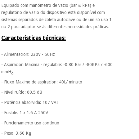
Equipado com manómetro de vazio (bar & kPa) e
Os seus dados
regulatório de vazio do dispositivo está disponível com
protegidos.
Não
vendemos os seus
sistemas separados de coleta autoclave ou de um só uso 1
dados a terceiros
ou 2 para adaptar-se às diferentes necessidades práticas.
nem o
incomodaremos para
Características técnicas:
tentar vender-lhe um
crédito pessoal.
- Alimentacion: 230V - 50Hz
- Aspiracion Maxima - regulable: -0.80 Bar / -80KPa / -600
mmHg
- Fluxo Maximo de aspiracion: 40L/ minuto
- Nível ruído: 60.5 dB
- Potência absorvida: 107 VAI
- Fusible: 1 x 1.6 A 250V
- Funcionamento uso contínuo
- Peso: 3.60 Kg