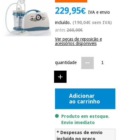
Novidades
229,95€
Material
Medicina
IVA e envio
médico
tradicional
incluído.
(190,04€ sem IVA)
chinesa
sanitário
Novidades
Ofertas
antes
260,00€
Mobiliário
Ver peças de reposição e
Medicina
acessórios disponiveis
clínico
tradicional
Outlet
Ofertas
chinesa
Gabinetes
quantidade
terapêuticos
Fisaude
Mobiliário
Outlet
Material de
Tech
clínico
proteção
Academy
essencial
Adicionar
para
ao carrinho
Gabinetes
coronavirus
Fisaude
terapêuticos
Fisaude
Tech
Produto em estoque.
Aluguer
Aerobic,
Academy
Envio imediato
fitness
Material de
e
* Despesas de envio
proteção
pilates
incluído no preço