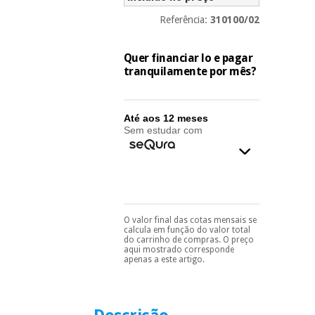
essencial
para
Fisaude
Referência:
310100/02
Desportos
coronavirus
Aluguer
e jogos
Quer financiar lo e pagar
tranquilamente por mês?
Vestuário
Aerobic,
sanitário
fitness e
pilates
Até aos 12 meses
Veterinária
Sem estudar com
Desportos
Ortopedia
e jogos
Instrumental
cirúrgico
Vestuário
(liquidação)
sanitário
O valor final das cotas mensais se
Pode escolhê-lo no final
calcula em função do valor total
do processo de compra,
do carrinho de compras. O preço
ao escolher o método de
aqui mostrado corresponde
pagamento.
Só
apenas a este artigo.
Veterinária
precisará do seu
documento de
identificação,
número de
Ortopedia
telemóvel e número