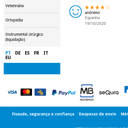
Veterinária
anônimo
Espanha
Ortopedia
19/10/2020
Instrumental cirúrgico
(liquidação)
PT
DE
ES
FR
IT
EU
Fisaude, segurança e confiança
Despesas de envio
Mét