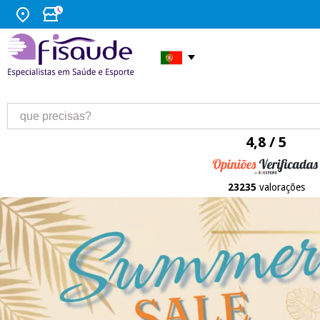
4,8 / 5
23235
valorações