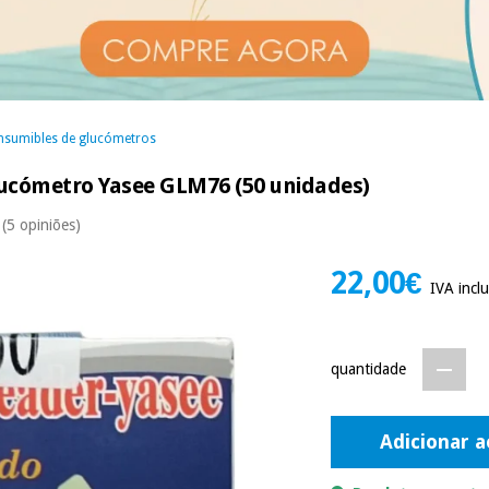
nsumibles de glucómetros
glucómetro Yasee GLM76 (50 unidades)
(5 opiniões)
22,00€
IVA inclu
quantidade
Adicionar a