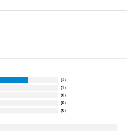
ente
, pois hoje paga apenas 1/3 do valor. As restantes duas
 cobradas no mesmo dia de cada mês.
sso.
Pode adiantar o pagamento total ou parcial quando quiser,
 ou truques.
protegidos.
Não vendemos os seus dados a terceiros nem o
ra tentar vender-lhe um crédito pessoal.
(4)
(1)
(0)
(0)
(0)