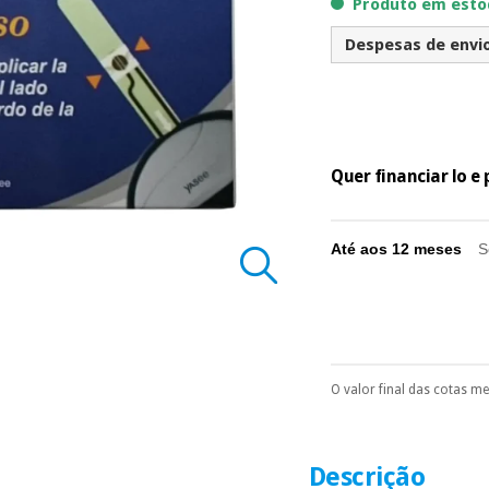
Produto em estoq
Despesas de envio 
Quer financiar lo 
Até aos 12 meses
S
O valor final das cotas m
Pode escolhê-lo no 
Só precisará do 
número de cartão
É gratuito para
Descrição