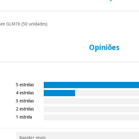
Muito conveni
prestações serão
Sem compromi
Yasee GLM76 (50 unidades)
sem penalizações
Os seus dados 
incomodaremos pa
Opiniões
5 estrelas
4 estrelas
3 estrelas
2 estrelas
1 estrela
Rapidez envío