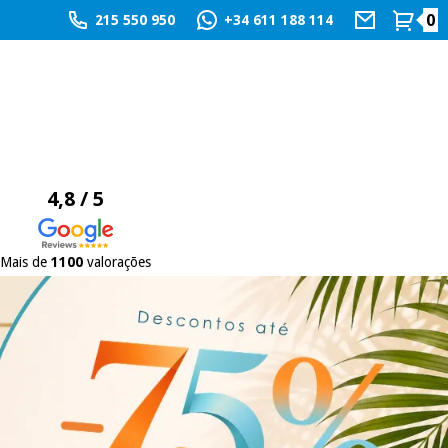
0
215 550 950
+34 611 188 114
4,8 / 5
Mais de
1100
valorações