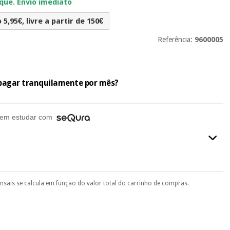
ue. Envio imediato
5,95€, livre a partir de 150€
Referência:
9600005
e pagar tranquilamente por mês?
em estudar com
ensais se calcula em função do valor total do carrinho de compras.
final do processo de compra, ao escolher o método de pagamento.
seu documento de identificação, número de telemóvel e
.
 si
porque a SeQura colabora com a Fisaude para que assim seja.