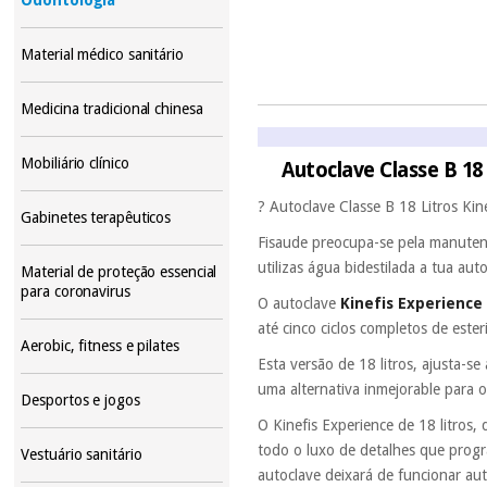
Material médico sanitário
Medicina tradicional chinesa
Mobiliário clínico
Autoclave Classe B 18
? Autoclave Classe B 18 Litros Kin
Gabinetes terapêuticos
Fisaude preocupa-se pela manutenç
utilizas água bidestilada a tua aut
Material de proteção essencial
para coronavirus
O autoclave
Kinefis Experience 
até cinco ciclos completos de ester
Aerobic, fitness e pilates
Esta versão de 18 litros, ajusta-s
uma alternativa inmejorable para o
Desportos e jogos
O Kinefis Experience de 18 litros
todo o luxo de detalhes que progr
Vestuário sanitário
autoclave deixará de funcionar au