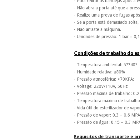
- Para retirar as bandejas após a e
- Não abra a porta até que a pres
- Realize uma prova de fugas após
- Se a porta está demasiado solta,
- Não arraste a máquina.
- Unidades de pressão: 1 bar = 0
Condições de trabalho do est
- Temperatura ambiental: 5??40?
- Humidade relativa: ≤80%
- Pressão atmosférica: >70KPA;
- Voltage: 220V/110V, 50Hz
- Pressão máxima de trabalho: 0
- Temperatura máxima de trabalh
- Vida útil do esterilizador de vapo
- Pressão de vapor: 0.3 – 0.6 MP
- Pressão de água: 0.15 – 0.3 MP
Requisitos de transporte e 