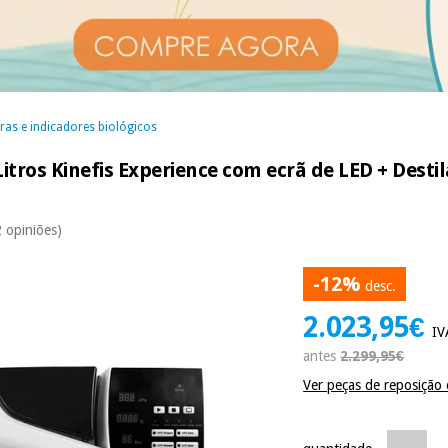
oras e indicadores biológicos
Litros Kinefis Experience com ecrã de LED + Desti
2 opiniões)
-12%
desc.
2.023,95€
IV
antes
2.299,95€
Ver peças de reposição 