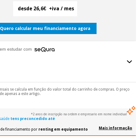
desde 26,6€
+iva / mes
Quero calcular meu financiamento agora
em estudar com
ensais se calcula em função do valor total do carrinho de compras. O preço
final do processo de compra, ao escolher o método de pagamento.
e apenas a este artigo.
seu documento de identificação, número de telemóvel e
.
 si
porque a SeQura colabora com a Fisaude para que assim seja.
*2 anos de inscripção na ordem e empresario em nome individual
 saúde
tens preconcedido até
ente
, pois hoje paga apenas 1/3 do valor. As restantes duas
 cobradas no mesmo dia de cada mês.
Mais informação
 de financiamento por
renting em equipamento
sso.
Pode adiantar o pagamento total ou parcial quando quiser,