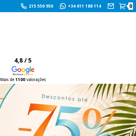
0
215 550 950
+34 611 188 114
4,8 / 5
Mais de
1100
valorações