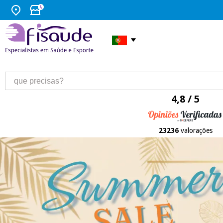
4,8 / 5
23236
valorações