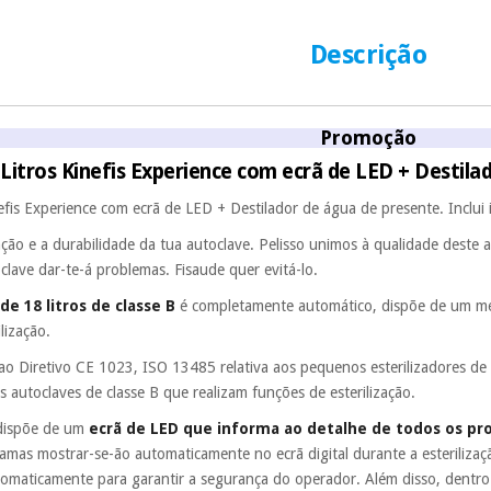
sem penalizações
Descrição
Os seus dados 
incomodaremos pa
Promoção
 Litros Kinefis Experience com ecrã de LED + Destila
efis Experience com ecrã de LED + Destilador de água de presente. Inclui
ão e a durabilidade da tua autoclave. Pelisso unimos à qualidade deste 
oclave dar-te-á problemas. Fisaude quer evitá-lo.
de 18 litros de classe B
é completamente automático, dispõe de um me
ilização.
e ao Diretivo CE 1023, ISO 13485 relativa aos pequenos esterilizadores d
s autoclaves de classe B que realizam funções de esterilização.
, dispõe de um
ecrã de LED que informa ao detalhe de todos os pro
amas mostrar-se-ão automaticamente no ecrã digital durante a esterilizaç
tomaticamente para garantir a segurança do operador. Além disso, dentro