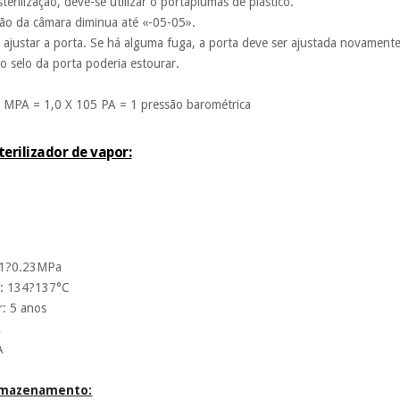
sterilização, deve-se utilizar o portaplumas de plástico.
são da câmara diminua até «-05-05».
 ajustar a porta. Se há alguma fuga, a porta deve ser ajustada novamente
 o selo da porta poderia estourar.
,1 MPA = 1,0 X 105 PA = 1 pressão barométrica
erilizador de vapor:
.21?0.23MPa
o: 134?137°C
r: 5 anos
A
A
armazenamento: