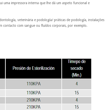
ui uma impressora interna que lhe dá um aspeto funcional e
dontología, veterinária e podología/ práticas de podología, instalações
em contacto com sangue ou fluídos corporais, por exemplo.