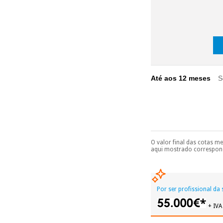
Até aos 12 meses
S
O valor final das cotas m
Pode escolhê-lo no 
aqui mostrado correspond
Só precisará do 
número de cartão
É gratuito para
Por ser profissional da
Muito conveni
prestações serão
+ IVA
Sem compromi