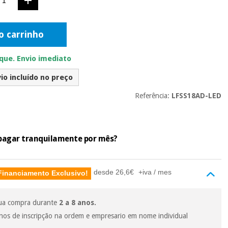
o carrinho
ue. Envio imediato
io incluído no preço
Referência:
LFSS18AD-LED
e pagar tranquilamente por mês?
desde 26,6€
+iva / mes
Financiamento Exclusivo!
sua compra durante
2 a 8 anos.
nos de inscripção na ordem e empresario em nome individual