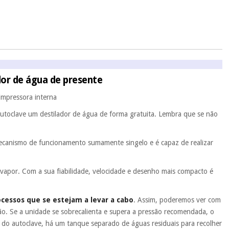
 ou truques.
protegidos.
Não vendemos os seus dados a terceiros nem o
ra tentar vender-lhe um crédito pessoal.
dor de água de presente
 impressora interna
autoclave um destilador de água de forma gratuita. Lembra que se não
canismo de funcionamento sumamente singelo e é capaz de realizar
e vapor. Com a sua fiabilidade, velocidade e desenho mais compacto é
cessos que se estejam a levar a cabo
. Assim, poderemos ver com
ão. Se a unidade se sobrecalienta e supera a pressão recomendada, o
 do autoclave, há um tanque separado de águas residuais para recolher