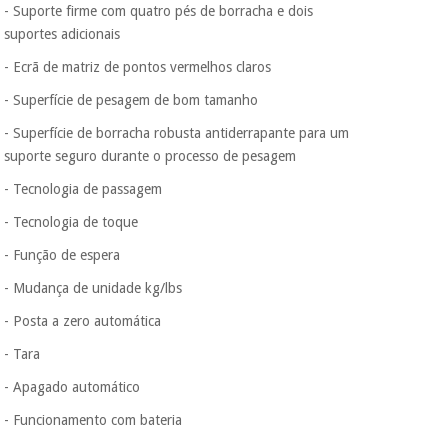
Os seus dados
- Suporte firme com quatro pés de borracha e dois
protegidos.
Não
suportes adicionais
vendemos os seus
dados a terceiros
- Ecrã de matriz de pontos vermelhos claros
nem o
incomodaremos para
- Superfície de pesagem de bom tamanho
tentar vender-lhe um
crédito pessoal.
- Superfície de borracha robusta antiderrapante para um
suporte seguro durante o processo de pesagem
- Tecnologia de passagem
- Tecnologia de toque
- Função de espera
- Mudança de unidade kg/lbs
- Posta a zero automática
- Tara
- Apagado automático
- Funcionamento com bateria