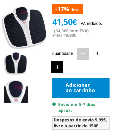
Novidades
-17%
desc.
Material
Medicina
médico
tradicional
41,50€
chinesa
sanitário
IVA incluído.
Novidades
Ofertas
(34,30€ sem IVA)
antes
49,90€
Mobiliário
Medicina
clínico
tradicional
Outlet
Ofertas
chinesa
quantidade
Gabinetes
terapêuticos
Fisaude
Mobiliário
Outlet
Material de
Tech
clínico
proteção
Academy
Adicionar
essencial
ao carrinho
para
Gabinetes
coronavirus
Fisaude
terapêuticos
Envio em 5-7 dias
Fisaude
Tech
aprox.
Aluguer
Aerobic,
Academy
fitness
Despesas de envio 5,95€,
Material de
e
livre a partir de 150€
proteção
pilates