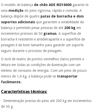
O modelo de balança
de chão ADE M316600
garante-te
É gratuito para si
uma
medição
do peso rigorosa, rápida e comoda. A
porque a SeQura
Instrumental
balança dispõe de quatro
patas de borracha e dois
colabora com a
cirúrgico
Fisaude para que
suportes adicionais
que garantem a estabilidade da
(liquidação)
assim seja.
balança e permitem pesar pessoas de até
200 kg
em
incrementos precisos de 50
gramas
. A superfície de
Muito
conveniente
, pois
borracha é resistente e antiderrapante e a superfície de
hoje paga apenas 1/3
pesagem é de bom tamanho para garantir um suporte
do valor. As restantes
seguro durante o processo de pesagem.
duas prestações
serão cobradas no
O ecrã de matriz de pontos vermelhos claros permite a
mesmo dia de cada
leitura em todas as condições de iluminação com um
mês.
mínimo de consumo de energia. Com um peso de pouco
Sem
menos de 1,6 kg, a balança pode-se
transportar
compromisso.
facilmente.
Pode adiantar o
pagamento total ou
Características técnicas:
parcial quando
quiser, sem
penalizações ou
- Determinação precisa do peso até 200 kg em incrementos
truques.
de 50 g