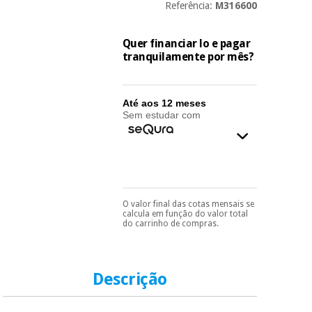
essencial
Referência:
M316600
para
Fisaude
Desportos
coronavirus
Aluguer
e jogos
Quer financiar lo e pagar
tranquilamente por mês?
Vestuário
Aerobic,
sanitário
fitness e
pilates
Até aos 12 meses
Sem estudar com
Veterinária
Desportos
Ortopedia
e jogos
Instrumental
cirúrgico
Vestuário
O valor final das cotas mensais se
Pode escolhê-lo no final
calcula em função do valor total
(liquidação)
do processo de compra,
sanitário
do carrinho de compras.
ao escolher o método de
pagamento.
Só
precisará do seu
Veterinária
documento de
identificação,
Descrição
número de
telemóvel e número
Ortopedia
de cartão.