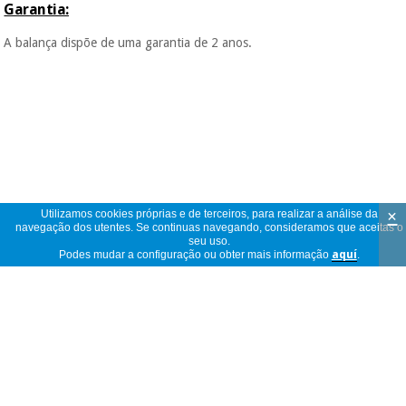
Garantia:
A balança dispõe de uma garantia de 2 anos.
×
Utilizamos cookies próprias e de terceiros, para realizar a análise da
navegação dos utentes. Se continuas navegando, consideramos que aceitas o
seu uso.
Podes mudar a configuração ou obter mais informação
aquí
.