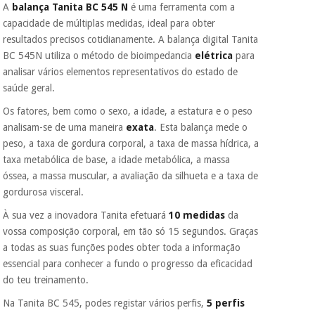
A
balança Tanita BC 545 N
é uma ferramenta com a
porque a SeQura
colabora com a
capacidade de múltiplas medidas, ideal para obter
Fisaude para que
Instrumental
resultados precisos cotidianamente. A balança digital Tanita
assim seja.
cirúrgico
BC 545N utiliza o método de bioimpedancia
elétrica
para
(liquidação)
Muito
analisar vários elementos representativos do estado de
conveniente
, pois
saúde geral.
hoje paga apenas 1/3
do valor. As restantes
Os fatores, bem como o sexo, a idade, a estatura e o peso
duas prestações
analisam-se de uma maneira
exata
. Esta balança mede o
serão cobradas no
peso, a taxa de gordura corporal, a taxa de massa hídrica, a
mesmo dia de cada
mês.
taxa metabólica de base, a idade metabólica, a massa
óssea, a massa muscular, a avaliação da silhueta e a taxa de
Sem
gordurosa visceral.
compromisso.
Pode adiantar o
À sua vez a inovadora Tanita efetuará
10 medidas
da
pagamento total ou
vossa composição corporal, em tão só 15 segundos. Graças
parcial quando
quiser, sem
a todas as suas funções podes obter toda a informação
penalizações ou
essencial para conhecer a fundo o progresso da eficacidad
truques.
do teu treinamento.
Os seus dados
Na Tanita BC 545, podes registar vários perfis,
5 perfis
protegidos.
Não