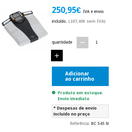
Novidades
250,95€
Material
Medicina
IVA e envio
médico
tradicional
incluído.
(207,40€ sem IVA)
chinesa
sanitário
Novidades
Ofertas
Mobiliário
Medicina
clínico
quantidade
tradicional
Outlet
Ofertas
chinesa
Gabinetes
terapêuticos
Fisaude
Mobiliário
Adicionar
Outlet
Material de
Tech
clínico
ao carrinho
proteção
Academy
essencial
para
Produto em estoque.
Gabinetes
coronavirus
Envio imediato
Fisaude
terapêuticos
Fisaude
Tech
* Despesas de envio
Aluguer
Aerobic,
incluído no preço
Academy
fitness
Material de
e
Referência:
BC 545 N
proteção
pilates