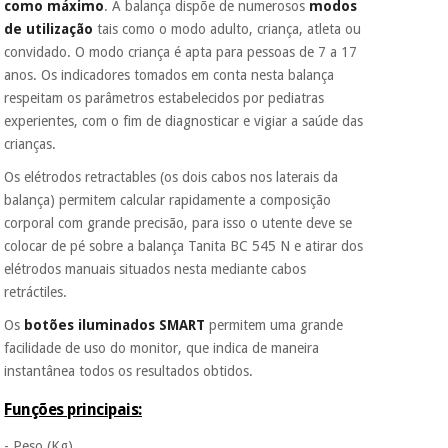
vendemos os seus
como máximo
. A balança dispõe de numerosos
modos
dados a terceiros
de utilização
tais como o modo adulto, criança, atleta ou
nem o
convidado. O modo criança é apta para pessoas de 7 a 17
incomodaremos para
anos. Os indicadores tomados em conta nesta balança
tentar vender-lhe um
crédito pessoal.
respeitam os parâmetros estabelecidos por pediatras
experientes, com o fim de diagnosticar e vigiar a saúde das
crianças.
Os elétrodos retractables (os dois cabos nos laterais da
balança) permitem calcular rapidamente a composição
corporal com grande precisão, para isso o utente deve se
colocar de pé sobre a balança Tanita BC 545 N e atirar dos
elétrodos manuais situados nesta mediante cabos
retráctiles.
Os
botões iluminados SMART
permitem uma grande
facilidade de uso do monitor, que indica de maneira
instantânea todos os resultados obtidos.
Funções principais:
- Peso (Kg)