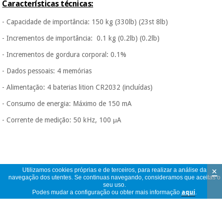
Características técnicas:
- Capacidade de importância: 150 kg (330lb) (23st 8lb)
- Incrementos de importância: 0.1 kg (0.2lb) (0.2lb)
- Incrementos de gordura corporal: 0.1%
- Dados pessoais: 4 memórias
- Alimentação: 4 baterias lition CR2032 (incluídas)
- Consumo de energia: Máximo de 150 mA
- Corrente de medição: 50 kHz, 100 μA
×
Utilizamos cookies próprias e de terceiros, para realizar a análise da
navegação dos utentes. Se continuas navegando, consideramos que aceitas o
seu uso.
Podes mudar a configuração ou obter mais informação
aquí
.