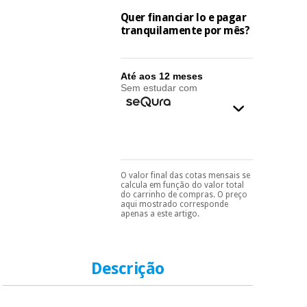
essencial
para
Quer financiar lo e pagar
Fisaude
Desportos
tranquilamente por mês?
coronavirus
Aluguer
e jogos
Vestuário
Aerobic,
Até aos 12 meses
sanitário
fitness e
Sem estudar com
pilates
Veterinária
Desportos
Ortopedia
e jogos
O valor final das cotas mensais se
Pode escolhê-lo no final
calcula em função do valor total
Instrumental
do processo de compra,
do carrinho de compras. O preço
cirúrgico
ao escolher o método de
Vestuário
aqui mostrado corresponde
pagamento.
Só
(liquidação)
apenas a este artigo.
sanitário
precisará do seu
documento de
identificação,
número de
Veterinária
Descrição
telemóvel e número
de cartão.
Ortopedia
É gratuito para si