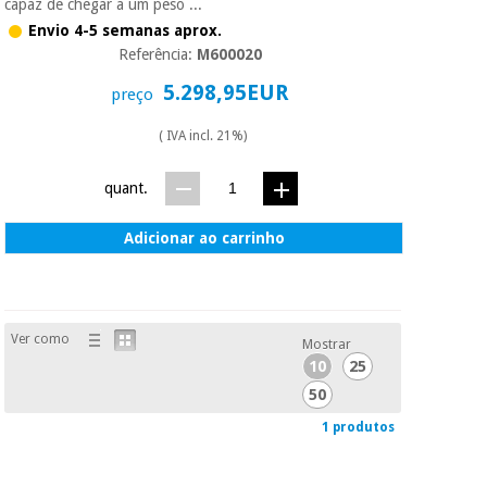
essencial
capaz de chegar a um peso ...
para
Fisaude
Envio 4-5 semanas aprox.
Desportos
coronavirus
Aluguer
Referência:
M600020
e jogos
5.298,95EUR
preço
Vestuário
Aerobic,
sanitário
( IVA incl. 21%)
fitness e
pilates
Veterinária
quant.
Desportos
Adicionar ao carrinho
Ortopedia
e jogos
Instrumental
cirúrgico
Vestuário
(liquidação)
Ver como
sanitário
Mostrar
10
25
50
Veterinária
1 produtos
Ortopedia