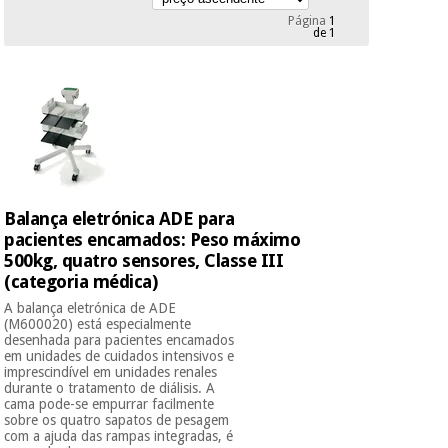
Novidades
Página
1
Material
de 1
Medicina
médico
tradicional
chinesa
sanitário
Novidades
Ofertas
Mobiliário
Medicina
clínico
tradicional
Outlet
Ofertas
chinesa
Gabinetes
terapêuticos
Balança eletrónica ADE para
pacientes encamados: Peso máximo
Fisaude
Mobiliário
Outlet
Material de
500kg, quatro sensores, Classe III
Tech
clínico
proteção
Academy
(categoria médica)
essencial
A balança eletrónica de ADE
para
(M600020) está especialmente
Gabinetes
coronavirus
desenhada para pacientes encamados
Fisaude
terapêuticos
Fisaude
em unidades de cuidados intensivos e
Tech
Aluguer
imprescindível em unidades renales
Aerobic,
Academy
durante o tratamento de diálisis. A
fitness
cama pode-se empurrar facilmente
Material de
e
sobre os quatro sapatos de pesagem
proteção
pilates
com a ajuda das rampas integradas, é