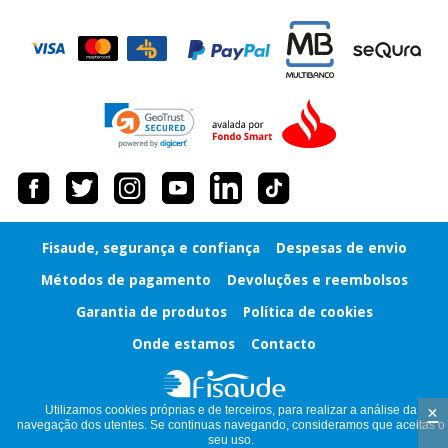
Instrumental
cirúrgico
(liquidação)
Fisaude, segurança e confiança
Despesas de envio
Métodos de pagamento
Devoluções e reembolsos
Garantia de produtos
Política de cookies
Onde estamos
Contacto
×
Utilizamos cookies próprias e de terceiros, para realizar a análise da
navegação dos utentes. Se continuas navegando, consideramos que aceitas o
seu uso.