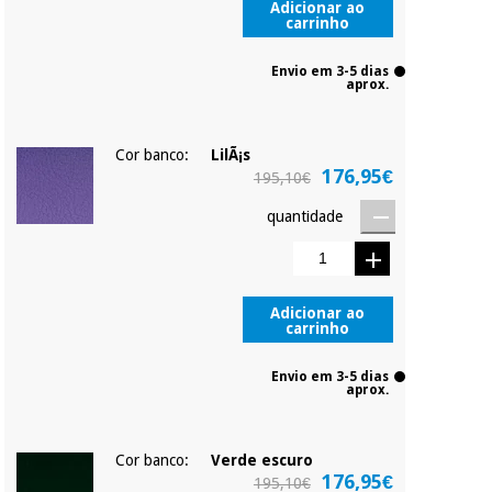
Adicionar ao
carrinho
Envio em 3-5 dias
aprox.
Cor banco:
LilÃ¡s
176,95€
195,10€
quantidade
Adicionar ao
carrinho
Envio em 3-5 dias
aprox.
Cor banco:
Verde escuro
176,95€
195,10€