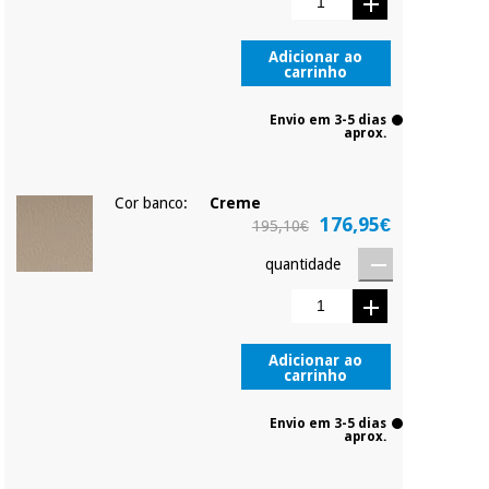
Adicionar ao
carrinho
Envio em 3-5 dias
aprox.
Cor banco:
Creme
176,95€
195,10€
quantidade
Adicionar ao
carrinho
Envio em 3-5 dias
aprox.