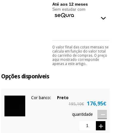
essencial
Até aos 12 meses
para
Fisaude
Sem estudar com
Desportos
coronavirus
Aluguer
e jogos
Vestuário
Aerobic,
sanitário
fitness e
pilates
O valor final das cotas mensais se
Pode escolhê-lo no final
Veterinária
calcula em função do valor total
do processo de compra,
do carrinho de compras. O preço
ao escolher o método de
aqui mostrado corresponde
Desportos
pagamento.
Só
apenas a este artigo.
Ortopedia
precisará do seu
e jogos
documento de
Opções disponíveis
identificação,
Instrumental
número de
cirúrgico
telemóvel e número
Vestuário
de cartão.
(liquidação)
sanitário
Cor banco:
Preto
É gratuito para si
176,95€
195,10€
porque a SeQura
Veterinária
colabora com a
quantidade
Fisaude para que
assim seja.
Ortopedia