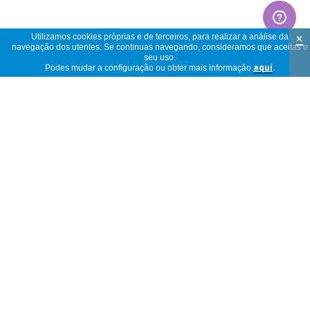
×
Utilizamos cookies próprias e de terceiros, para realizar a análise da
navegação dos utentes. Se continuas navegando, consideramos que aceitas o
seu uso.
Podes mudar a configuração ou obter mais informação
aquí
.