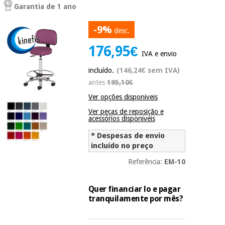
Garantia de 1 ano
Novidades
Material
Medicina
médico
tradicional
-9%
desc.
chinesa
sanitário
Novidades
Ofertas
176,95€
IVA e envio
Mobiliário
Medicina
incluído.
(146,24€ sem IVA)
clínico
tradicional
antes
195,10€
Outlet
Ofertas
chinesa
Gabinetes
Ver opções disponiveis
terapêuticos
Ver peças de reposição e
acessórios disponiveis
Fisaude
Mobiliário
Outlet
Material de
Tech
clínico
* Despesas de envio
proteção
Academy
incluído no preço
essencial
para
Referência:
EM-10
Gabinetes
coronavirus
Fisaude
terapêuticos
Fisaude
Tech
Aluguer
Quer financiar lo e pagar
Aerobic,
Academy
tranquilamente por mês?
fitness
Material de
e
proteção
pilates