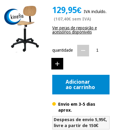
Novidades
129,95€
Material
Medicina
IVA incluído.
médico
tradicional
(107,40€ sem IVA)
chinesa
sanitário
Novidades
Ofertas
Ver peças de reposição e
acessórios disponiveis
Mobiliário
Medicina
clínico
tradicional
Outlet
Ofertas
quantidade
chinesa
Gabinetes
terapêuticos
Fisaude
Mobiliário
Outlet
Material de
Tech
clínico
Adicionar
proteção
Academy
ao carrinho
essencial
para
Gabinetes
coronavirus
Fisaude
terapêuticos
Envio em 3-5 dias
Fisaude
Tech
aprox.
Aluguer
Aerobic,
Academy
fitness
Despesas de envio 5,95€,
Material de
e
livre a partir de 150€
proteção
pilates