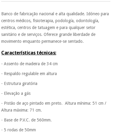
É gratuito para si
Banco de fabricação nacional e alta qualidade. Idóneo para
porque a SeQura
Instrumental
colabora com a
centros médicos, fisioterapia, podología, odontología,
cirúrgico
Fisaude para que
estética, centros de tatuagem e para qualquer setor
(liquidação)
assim seja.
sanitário e de serviços. Oferece grande liberdade de
Muito
movimento enquanto permanece-se sentado.
conveniente
, pois
hoje paga apenas 1/3
Características técnicas:
do valor. As restantes
duas prestações
- Assento de madeira de 34 cm
serão cobradas no
mesmo dia de cada
- Respaldo regulable em altura
mês.
- Estrutura giratória
Sem
compromisso.
- Elevação a gás
Pode adiantar o
- Pistão de aço pintado em preto. Altura mínima: 51 cm /
pagamento total ou
parcial quando
Altura máxima: 71 cm.
quiser, sem
penalizações ou
- Base de P.V.C. de 560mm.
truques.
- 5 rodas de 50mm