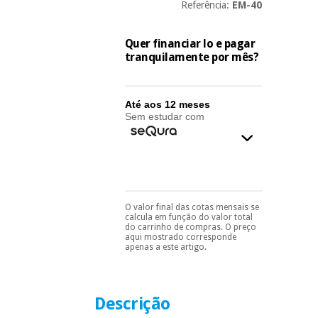
essencial
Referência:
EM-40
para
Fisaude
Desportos
coronavirus
Aluguer
e jogos
Quer financiar lo e pagar
tranquilamente por mês?
Vestuário
Aerobic,
sanitário
fitness e
Até aos 12 meses
pilates
Sem estudar com
Veterinária
Desportos
Ortopedia
e jogos
Instrumental
cirúrgico
Vestuário
O valor final das cotas mensais se
Pode escolhê-lo no final
calcula em função do valor total
(liquidação)
do processo de compra,
sanitário
do carrinho de compras. O preço
ao escolher o método de
aqui mostrado corresponde
pagamento.
Só
apenas a este artigo.
precisará do seu
Veterinária
documento de
identificação,
número de
Descrição
telemóvel e número
Ortopedia
de cartão.