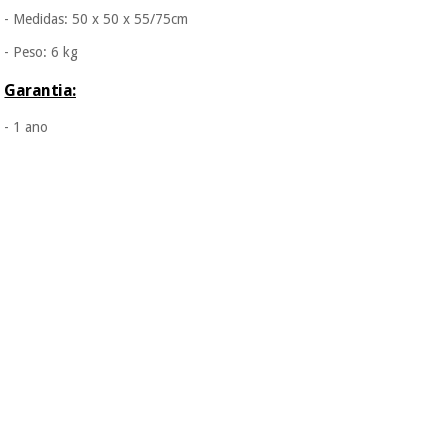
Os seus dados
- Medidas: 50 x 50 x 55/75cm
protegidos.
Não
vendemos os seus
- Peso: 6 kg
dados a terceiros
nem o
Garantia:
incomodaremos para
tentar vender-lhe um
- 1 ano
crédito pessoal.