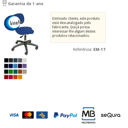
Garantia de 1 ano
Novidades
Material
Medicina
médico
tradicional
Estimado cliente, este produto
chinesa
sanitário
está descatalogado pelo
Novidades
Ofertas
fabricante. Quiçá possa
interessar-lhe algum destes
Mobiliário
produtos relacionados.
Medicina
clínico
tradicional
Outlet
Ofertas
Referência:
EM-17
chinesa
Gabinetes
terapêuticos
Fisaude
Mobiliário
Outlet
Material de
Tech
clínico
proteção
Academy
essencial
para
Gabinetes
coronavirus
Fisaude
terapêuticos
Fisaude
Tech
Aluguer
Aerobic,
Academy
fitness
Material de
e
proteção
pilates