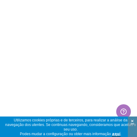
×
Utilizamos cookies próprias e de terceiros, para realizar a análise da
navegação dos utentes. Se continuas navegando, consideramos que aceitas o
seu uso.
Podes mudar a configuração ou obter mais informação
aquí
.