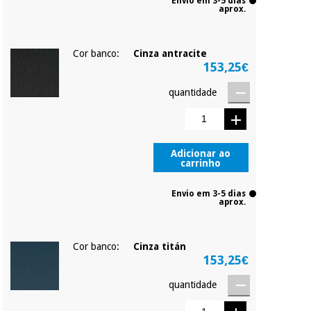
Envio em 3-5 dias
serão cobradas no
aprox.
mesmo dia de cada
mês.
Instrumental
cirúrgico
Cor banco:
Cinza antracite
Sem
(liquidação)
153,25€
compromisso.
Pode adiantar o
pagamento total ou
quantidade
parcial quando
quiser, sem
penalizações ou
truques.
Adicionar ao
carrinho
Os seus dados
protegidos.
Não
vendemos os seus
Envio em 3-5 dias
dados a terceiros
aprox.
nem o
incomodaremos para
tentar vender-lhe um
Cor banco:
Cinza titán
crédito pessoal.
153,25€
quantidade