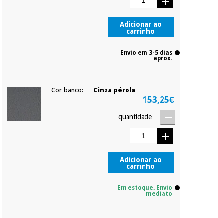
Adicionar ao
carrinho
Envio em 3-5 dias
aprox.
Cor banco:
Cinza pérola
153,25€
quantidade
Adicionar ao
carrinho
Em estoque. Envio
imediato