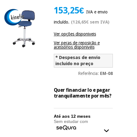
Novidades
153,25€
Material
Medicina
IVA e envio
médico
tradicional
incluído.
(126,65€ sem IVA)
chinesa
sanitário
Novidades
Ofertas
Ver opções disponiveis
Mobiliário
Medicina
Ver peças de reposição e
clínico
acessórios disponiveis
tradicional
Outlet
Ofertas
chinesa
* Despesas de envio
Gabinetes
incluído no preço
terapêuticos
Referência:
EM-08
Fisaude
Mobiliário
Outlet
Material de
Tech
clínico
proteção
Academy
Quer financiar lo e pagar
essencial
tranquilamente por mês?
para
Gabinetes
coronavirus
Fisaude
terapêuticos
Fisaude
Tech
Aluguer
Até aos 12 meses
Aerobic,
Academy
Sem estudar com
fitness
Material de
e
proteção
pilates