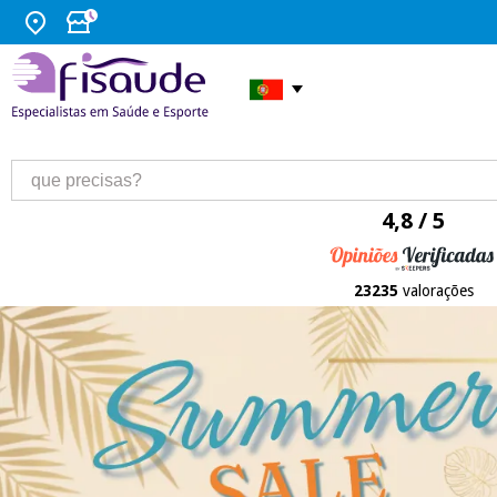
4,8 / 5
23235
valorações