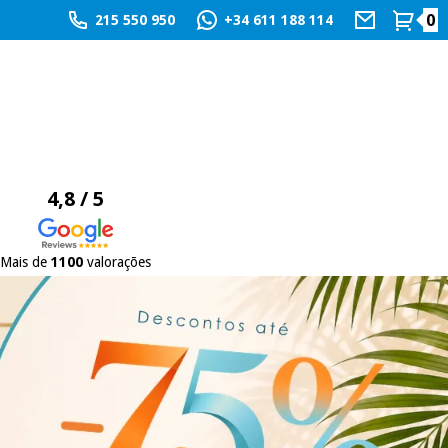
0
215 550 950
+34 611 188 114
4,8 / 5
Mais de
1100
valorações