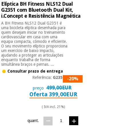
Elíptica BH Fitness NLS12 Dual
G2351 com Bluetooth Dual Kit,
Instrumental
i.Concept e Resistência Magnética
cirúrgico
A BH Fitness NLS12 Dual G2351 é
(liquidação)
uma bicicleta elíptica desenhada para
quem desejam iniciar no treinamento
cardiovascular em casa com uma
equipa compacta, cómodo e eficiente.
O seu movimento elíptico proporciona
um exercício de baixo impacto,
ajudando a proteger as articulações
enquanto trabalha de forma
simultânea braços e pernas. ...
Consultar prazo de entrega
Referência:
G2351iN
-20%
499,00EUR
preço
Oferta 399,00EUR
( IVA incl. 21%)
quant.