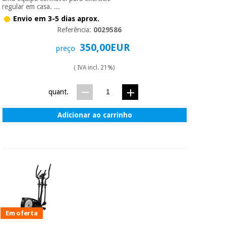
essencial
regular em casa. ...
para
Fisaude
Desportos
Envio em 3-5 dias aprox.
coronavirus
Aluguer
e jogos
Referência:
0029586
350,00EUR
preço
Vestuário
Aerobic,
sanitário
fitness e
( IVA incl. 21%)
pilates
Veterinária
quant.
Desportos
Ortopedia
Adicionar ao carrinho
e jogos
Instrumental
cirúrgico
Vestuário
(liquidação)
sanitário
Veterinária
Em oferta
Ortopedia