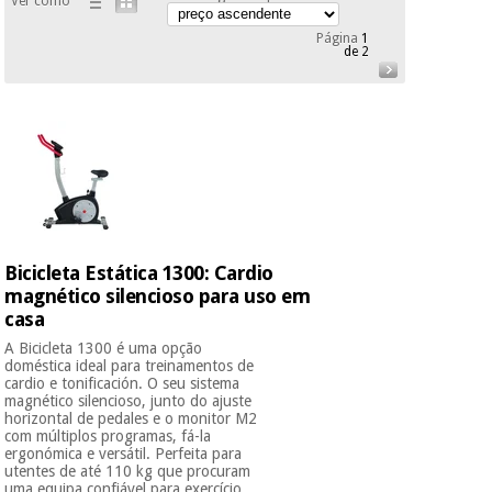
Ver como
Novidades
Material
Página
1
Medicina
de 2
médico
tradicional
chinesa
sanitário
Novidades
Ofertas
Mobiliário
Medicina
clínico
tradicional
Outlet
Ofertas
chinesa
Gabinetes
terapêuticos
Fisaude
Mobiliário
Bicicleta Estática 1300: Cardio
Outlet
Material de
Tech
clínico
magnético silencioso para uso em
proteção
Academy
casa
essencial
para
A Bicicleta 1300 é uma opção
Gabinetes
coronavirus
doméstica ideal para treinamentos de
Fisaude
terapêuticos
cardio e tonificación. O seu sistema
Fisaude
magnético silencioso, junto do ajuste
Tech
Aluguer
Aerobic,
horizontal de pedales e o monitor M2
Academy
com múltiplos programas, fá-la
fitness
Material de
ergonómica e versátil. Perfeita para
e
proteção
utentes de até 110 kg que procuram
pilates
uma equipa confiável para exercício