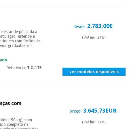
2.783,00€
desde
e estar de pé ajuda a
circulação, estende a
( IVA incl. 21%)
uncionem com facilidade
lvica graduable em
ado.
Referência:
T.O.175
ver modelos disponíveis
anças com
3.645,73EUR
preço
áximo: 90 kg), com
( IVA incl. 21%)
cício completo na
do pelo movimento dos