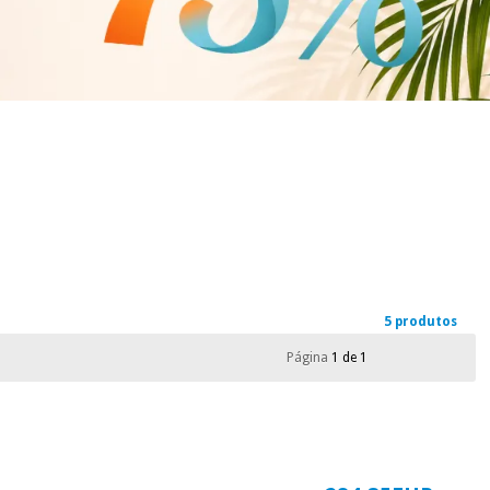
5 produtos
Página
1 de 1
o