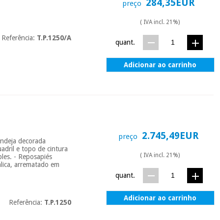
284,35EUR
preço
( IVA incl. 21%)
Referência:
T.P.1250/A
quant.
Adicionar ao carrinho
2.745,49EUR
preço
andeja decorada
adril e topo de cintura
( IVA incl. 21%)
bles. - Reposapiés
álica, arrematado em
quant.
Adicionar ao carrinho
Referência:
T.P.1250