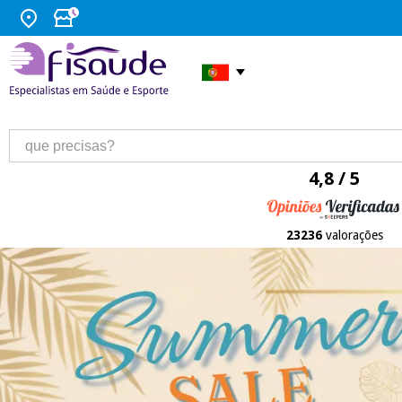
4,8 / 5
23236
valorações