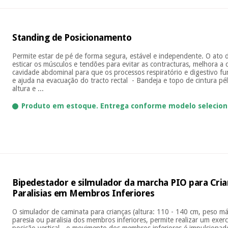
Standing de Posicionamento
Permite estar de pé de forma segura, estável e independente. O ato d
esticar os músculos e tendões para evitar as contracturas, melhora a 
cavidade abdominal para que os processos respiratório e digestivo f
e ajuda na evacuação do tracto rectal - Bandeja e topo de cintura pé
altura e ...
Produto em estoque. Entrega conforme modelo selecion
Bipedestador e silmulador da marcha PIO para Cri
Paralisias em Membros Inferiores
O simulador de caminata para crianças (altura: 110 - 140 cm, peso m
paresia ou paralisia dos membros inferiores, permite realizar um exer
posição vertical - o movimento dos membros inferiores é impulsiona