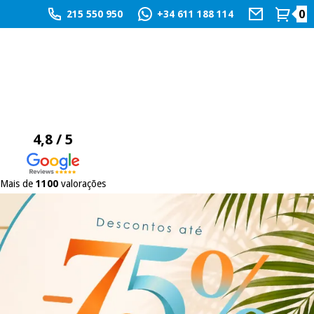
0
215 550 950
+34 611 188 114
4,8 / 5
Mais de
1100
valorações