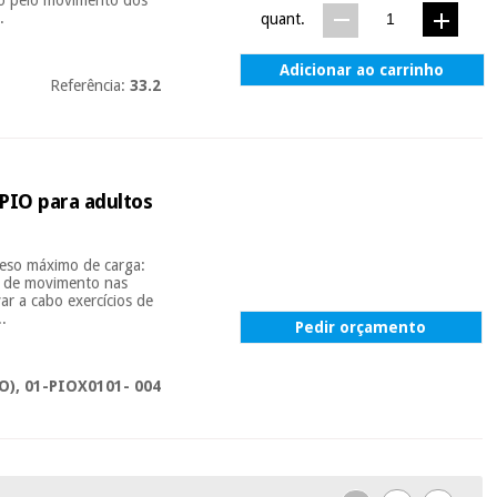
.
quant.
Adicionar ao carrinho
Referência:
33.2
PIO para adultos
peso máximo de carga:
a de movimento nas
var a cabo exercícios de
..
Pedir orçamento
O), 01-PIOX0101- 004