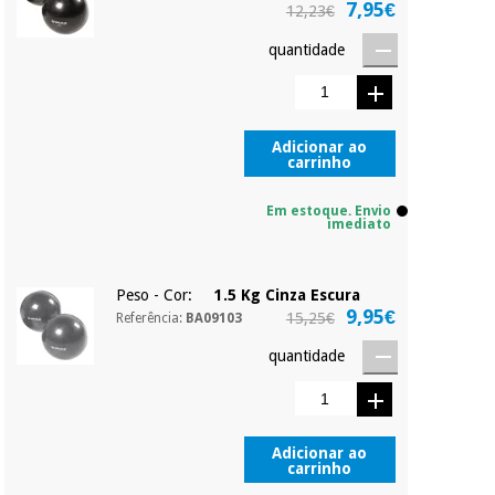
7,95€
12,23€
compromisso.
Pode adiantar o
quantidade
Instrumental
pagamento total ou
parcial quando
cirúrgico
quiser, sem
(liquidação)
penalizações ou
truques.
Adicionar ao
carrinho
Os seus dados
protegidos.
Não
Em estoque. Envio
vendemos os seus
imediato
dados a terceiros
nem o
incomodaremos para
Peso - Cor:
1.5 Kg Cinza Escura
tentar vender-lhe um
9,95€
crédito pessoal.
15,25€
Referência:
BA09103
quantidade
Adicionar ao
carrinho