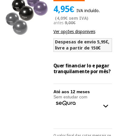
Novidades
4,95€
Material
IVA incluído.
Medicina
médico
tradicional
(4,09€ sem IVA)
chinesa
antes
9,00€
sanitário
Novidades
Ofertas
Ver opções disponiveis
Mobiliário
Medicina
Despesas de envio 5,95€,
clínico
livre a partir de 150€
tradicional
Outlet
Ofertas
chinesa
Gabinetes
terapêuticos
Quer financiar lo e pagar
tranquilamente por mês?
Fisaude
Mobiliário
Outlet
Material de
Tech
clínico
proteção
Academy
essencial
Até aos 12 meses
para
Sem estudar com
Gabinetes
coronavirus
Fisaude
terapêuticos
Fisaude
Tech
Aluguer
Aerobic,
Academy
fitness
Material de
e
proteção
pilates
O valor final das cotas mensais se