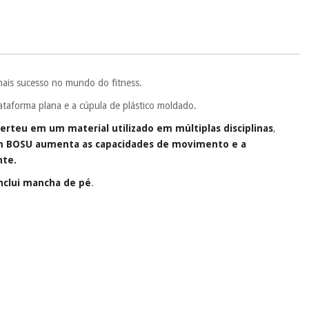
 si
porque a SeQura colabora com a Fisaude para que assim seja.
ente
, pois hoje paga apenas 1/3 do valor. As restantes duas
 cobradas no mesmo dia de cada mês.
sso.
Pode adiantar o pagamento total ou parcial quando quiser,
 ou truques.
ais sucesso no mundo do fitness.
protegidos.
Não vendemos os seus dados a terceiros nem o
taforma plana e a cúpula de plástico moldado.
ra tentar vender-lhe um crédito pessoal.
erteu em um material utilizado em múltiplas disciplinas
,
 BOSU aumenta as capacidades de movimento e a
nte.
nclui mancha de pé
.