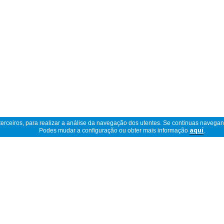
 terceiros, para realizar a análise da navegação dos utentes. Se continuas navega
Podes mudar a configuração ou obter mais informação
aquí
.
Ler descrição completa