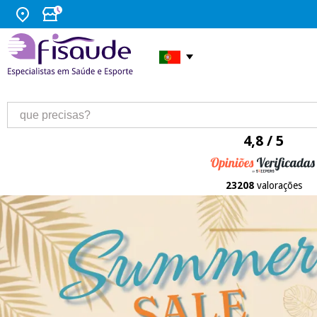
4,8 / 5
23208
valorações