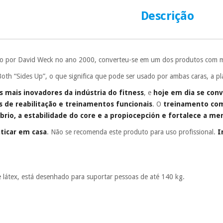
É gratuito para
Descrição
Muito conveni
prestações serão
Sem compromi
sem penalizações
o por David Weck no ano 2000, converteu-se em um dos produtos com m
Os seus dados 
 “Sides Up”, o que significa que pode ser usado por ambas caras, a pla
incomodaremos pa
 mais inovadores da indústria do fitness
, e
hoje em dia se conv
es de reabilitação e treinamentos funcionais
. O
treinamento com
íbrio, a estabilidade do core e a propiocepción e fortalece a me
ticar em casa
. Não se recomenda este produto para uso profissional.
I
e látex, está desenhado para suportar pessoas de até 140 kg.