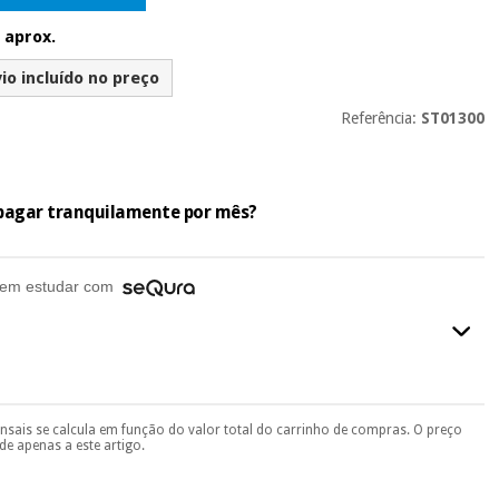
 aprox.
io incluído no preço
Referência:
ST01300
e pagar tranquilamente por mês?
em estudar com
ensais se calcula em função do valor total do carrinho de compras. O preço
final do processo de compra, ao escolher o método de pagamento.
e apenas a este artigo.
seu documento de identificação, número de telemóvel e
.