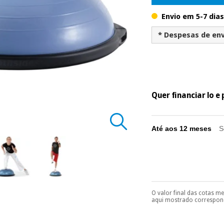
Envio em 5-7 dias
* Despesas de env
Quer financiar lo 
Até aos 12 meses
S
O valor final das cotas m
Pode escolhê-lo no 
aqui mostrado correspond
Só precisará do 
número de cartão