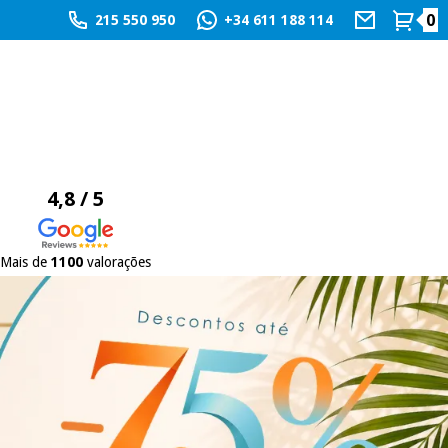
0
215 550 950
+34 611 188 114
4,8 / 5
Mais de
1100
valorações