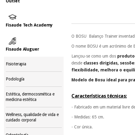
Outlet
Fisaude Tech Academy
O BOSU Balanço Trainer inventad
O nome BOSU é um acrónimo de Both
Fisaude Aluguer
Lançou-se como um dos
produtos
desde
classes dirigidas, sessõ
Fisioterapia
flexibilidade, melhora o equil
Podología
Modelo de Bosu ideal para pra
Estética, dermocosmética e
Características técnicas:
medicina estética
- Fabricado em um material livre d
Wellness, qualidade de vida e
- Medidas: 65 cm.
cuidado corporal
- Cor única.
Odontología