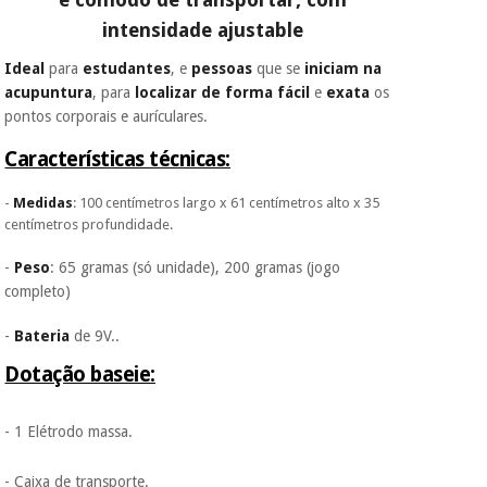
Fisaude para que
assim seja.
intensidade ajustable
Instrumental
Muito
Ideal
para
estudantes
, e
pessoas
que se
iniciam na
cirúrgico
conveniente
, pois
acupuntura
, para
localizar de forma fácil
e
exata
os
hoje paga apenas 1/3
(liquidação)
pontos corporais e aurículares.
do valor. As restantes
duas prestações
Características técnicas:
serão cobradas no
mesmo dia de cada
mês.
-
Medidas
: 100 centímetros largo x 61 centímetros alto x 35
centímetros profundidade.
Sem
compromisso.
-
Peso
: 65 gramas (só unidade), 200 gramas (jogo
Pode adiantar o
completo)
pagamento total ou
parcial quando
quiser, sem
-
Bateria
de 9V..
penalizações ou
Dotação baseie:
truques.
Os seus dados
protegidos.
Não
- 1 Elétrodo massa.
vendemos os seus
dados a terceiros
- Caixa de transporte.
nem o