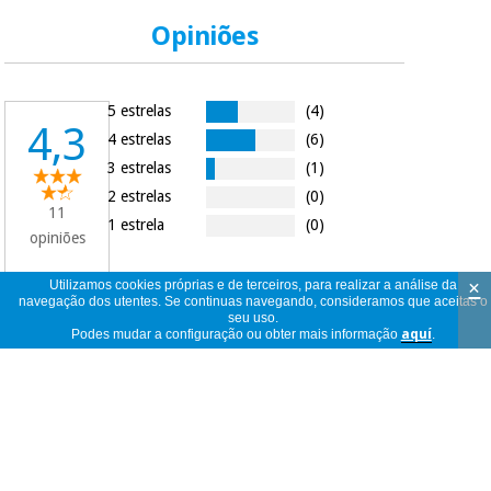
Opiniões
5 estrelas
(4)
4,3
4 estrelas
(6)
3 estrelas
(1)
2 estrelas
(0)
11
1 estrela
(0)
opiniões
×
Utilizamos cookies próprias e de terceiros, para realizar a análise da
navegação dos utentes. Se continuas navegando, consideramos que aceitas o
seu uso.
11
ver
Podes mudar a configuração ou obter mais informação
aquí
.
opiniões
<<
<
1
/
2
>
>>
por
página
Das bestellte Produkt ist gut, ich wollte
ein weiteres erwerben, jedoch wurde ein
anônimo
anderes Gerät geliefert