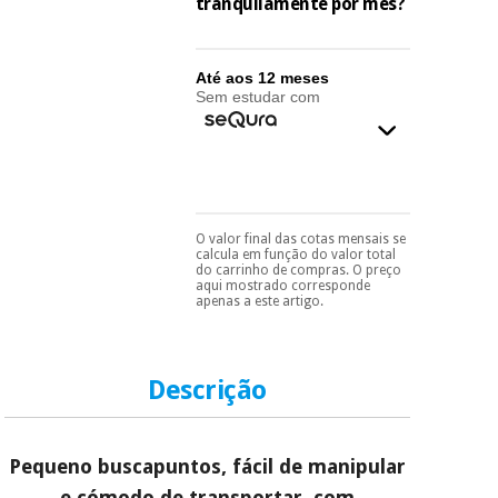
essencial
tranquilamente por mês?
para
Fisaude
Desportos
coronavirus
Aluguer
e jogos
Até aos 12 meses
Sem estudar com
Vestuário
Aerobic,
sanitário
fitness e
pilates
Veterinária
Desportos
O valor final das cotas mensais se
Pode escolhê-lo no final
Ortopedia
calcula em função do valor total
e jogos
do processo de compra,
do carrinho de compras. O preço
ao escolher o método de
aqui mostrado corresponde
pagamento.
Só
apenas a este artigo.
Instrumental
precisará do seu
cirúrgico
Vestuário
documento de
(liquidação)
sanitário
identificação,
número de
Descrição
telemóvel e número
de cartão.
Veterinária
É gratuito para si
Pequeno buscapuntos, fácil de manipular
porque a SeQura
colabora com a
Ortopedia
e cómodo de transportar, com