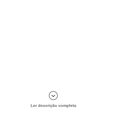
Abrir mais
Ler descrição completa