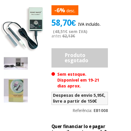
Novidades
-6%
Material
Medicina
desc.
médico
tradicional
58,70€
chinesa
sanitário
Novidades
IVA incluído.
Ofertas
(48,51€ sem IVA)
Mobiliário
antes
62,13€
Medicina
clínico
tradicional
Outlet
Ofertas
chinesa
Produto
Gabinetes
esgotado
terapêuticos
Fisaude
Mobiliário
Sem estoque.
Outlet
Material de
Tech
clínico
Disponível em 19-21
proteção
Academy
dias aprox.
essencial
para
Gabinetes
Despesas de envio 5,95€,
coronavirus
Fisaude
terapêuticos
livre a partir de 150€
Fisaude
Tech
Aluguer
Referência:
EB1008
Aerobic,
Academy
fitness
Material de
e
proteção
Quer financiar lo e pagar
pilates