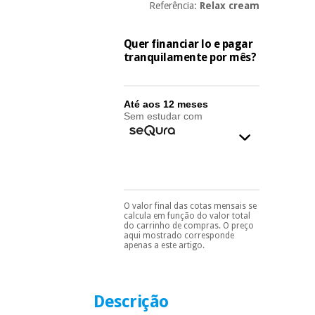
essencial
Referência:
Relax cream
para
Fisaude
Desportos
coronavirus
Aluguer
e jogos
Quer financiar lo e pagar
tranquilamente por mês?
Vestuário
Aerobic,
sanitário
fitness e
pilates
Até aos 12 meses
Sem estudar com
Veterinária
Desportos
Ortopedia
e jogos
Instrumental
cirúrgico
Vestuário
O valor final das cotas mensais se
Pode escolhê-lo no final
calcula em função do valor total
(liquidação)
do processo de compra,
sanitário
do carrinho de compras. O preço
ao escolher o método de
aqui mostrado corresponde
pagamento.
Só
apenas a este artigo.
precisará do seu
Veterinária
documento de
identificação,
número de
Descrição
telemóvel e número
Ortopedia
de cartão.