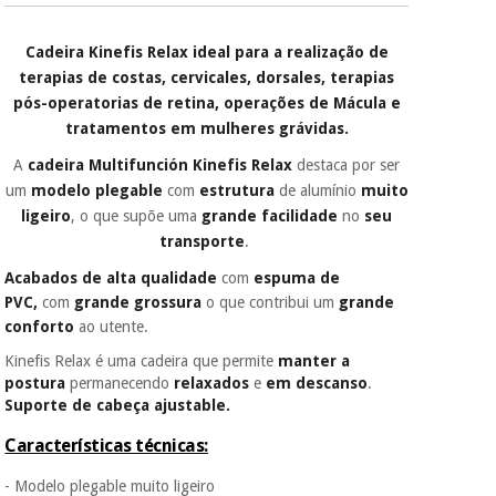
É gratuito para si
Cadeira Kinefis Relax ideal para a realização de
porque a SeQura
Instrumental
colabora com a
terapias de costas, cervicales, dorsales, terapias
cirúrgico
Fisaude para que
pós-operatorias de retina, operações de Mácula e
(liquidação)
assim seja.
tratamentos em mulheres grávidas.
Muito
A
cadeira Multifunción Kinefis Relax
destaca por ser
conveniente
, pois
hoje paga apenas 1/3
um
modelo plegable
com
estrutura
de alumínio
muito
do valor. As restantes
ligeiro
, o que supõe uma
grande facilidade
no
seu
duas prestações
transporte
.
serão cobradas no
mesmo dia de cada
Acabados de alta qualidade
com
espuma de
mês.
PVC,
com
grande grossura
o que contribui um
grande
Sem
conforto
ao utente.
compromisso.
Kinefis Relax é uma cadeira que permite
manter a
Pode adiantar o
postura
permanecendo
relaxados
e
em descanso
.
pagamento total ou
Suporte de cabeça ajustable.
parcial quando
quiser, sem
Características técnicas:
penalizações ou
truques.
- Modelo plegable muito ligeiro