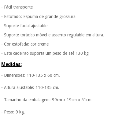
Os seus dados
protegidos.
Não
- Fácil transporte
vendemos os seus
- Estofado: Espuma de grande grossura
dados a terceiros
nem o
- Suporte facial ajustable
incomodaremos para
tentar vender-lhe um
- Suporte torácico móvel e assento regulable em altura.
crédito pessoal.
- Cor estofada: cor creme
- Este cadeirão suporta um peso de até 130 kg
Medidas:
- Dimensões: 110-135 x 60 cm.
- Altura ajustable: 110-135 cm.
- Tamanho da embalagem: 99cm x 19cm x 51cm.
- Peso: 9 kg.