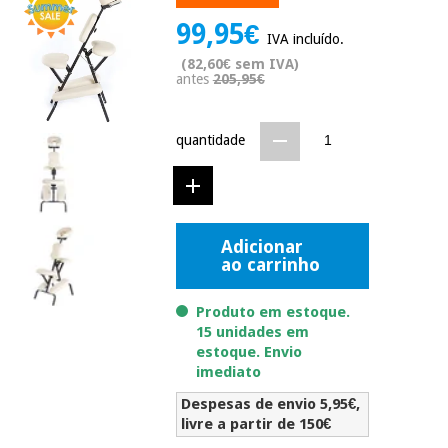
Novidades
99,95€
Material
Medicina
IVA incluído.
médico
tradicional
(82,60€ sem IVA)
chinesa
sanitário
antes
205,95€
Novidades
Ofertas
Mobiliário
Medicina
clínico
quantidade
tradicional
Outlet
Ofertas
chinesa
Gabinetes
terapêuticos
Fisaude
Mobiliário
Adicionar
Outlet
Material de
Tech
ao carrinho
clínico
proteção
Academy
essencial
Produto em estoque.
para
Gabinetes
coronavirus
15 unidades em
Fisaude
terapêuticos
estoque. Envio
Fisaude
Tech
imediato
Aluguer
Aerobic,
Academy
fitness
Despesas de envio 5,95€,
Material de
e
livre a partir de 150€
proteção
pilates