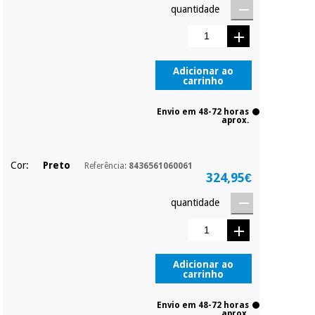
quantidade
pagamento total ou
parcial quando
Instrumental
quiser, sem
penalizações ou
cirúrgico
truques.
(liquidação)
Adicionar ao
carrinho
Os seus dados
protegidos.
Não
vendemos os seus
Envio em 48-72 horas
aprox.
dados a terceiros
nem o
incomodaremos para
tentar vender-lhe um
Cor:
Preto
Referência:
8436561060061
crédito pessoal.
324,95€
quantidade
Adicionar ao
carrinho
Envio em 48-72 horas
aprox.