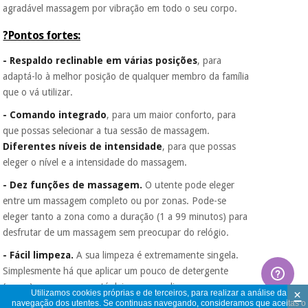
agradável massagem por vibração em todo o seu corpo.
?
Pontos fortes:
- Respaldo reclinable em várias posições
, para
adaptá-lo à melhor posição de qualquer membro da família
que o vá utilizar.
- Comando integrado
, para um maior conforto, para
que possas selecionar a tua sessão de massagem.
Diferentes níveis de intensidade
, para que possas
eleger o nível e a intensidade do massagem.
- Dez funções de massagem.
O utente pode eleger
entre um massagem completo ou por zonas. Pode-se
eleger tanto a zona como a duração (1 a 99 minutos) para
desfrutar de um massagem sem preocupar do relógio.
- Fácil limpeza.
A sua limpeza é extremamente singela.
Simplesmente há que aplicar um pouco de detergente
(suave) com um pano até deixar a zona limpa e seca.
×
Utilizamos cookies próprias e de terceiros, para realizar a análise da
navegação dos utentes. Se continuas navegando, consideramos que aceitas o