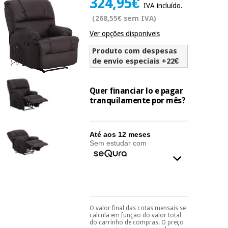
324,95€
IVA incluído.
Novidades
Material
(268,55€ sem IVA)
Medicina
médico
tradicional
Ver opções disponiveis
chinesa
sanitário
Novidades
Ofertas
Produto com despesas
de envio especiais +22€
Mobiliário
Medicina
clínico
tradicional
Outlet
Ofertas
Quer financiar lo e pagar
chinesa
Gabinetes
tranquilamente por mês?
terapêuticos
Fisaude
Mobiliário
Outlet
Material de
Tech
clínico
Até aos 12 meses
proteção
Academy
Sem estudar com
essencial
para
Gabinetes
coronavirus
Fisaude
terapêuticos
Fisaude
Tech
Aluguer
Aerobic,
Academy
fitness
Material de
O valor final das cotas mensais se
Pode escolhê-lo no final
e
calcula em função do valor total
proteção
do processo de compra,
pilates
do carrinho de compras. O preço
ao escolher o método de