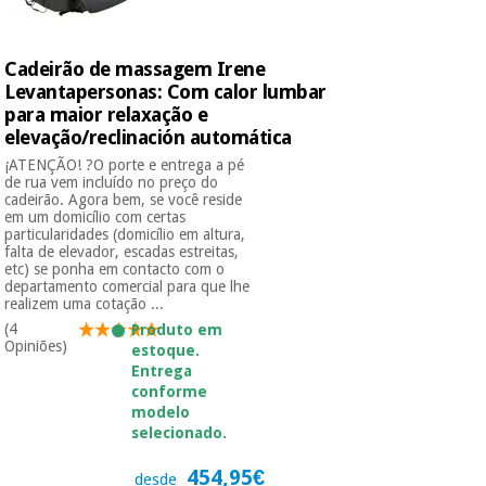
Instrumental
Cadeirão de massagem Irene
cirúrgico
Levantapersonas: Com calor lumbar
(liquidação)
para maior relaxação e
elevação/reclinación automática
¡ATENÇÃO! ?O porte e entrega a pé
de rua vem incluído no preço do
cadeirão. Agora bem, se você reside
em um domicílio com certas
particularidades (domicílio em altura,
falta de elevador, escadas estreitas,
etc) se ponha em contacto com o
departamento comercial para que lhe
realizem uma cotação ...
(4
Produto em
Opiniões)
estoque.
Entrega
conforme
modelo
selecionado.
454,95€
desde