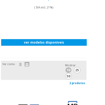
( IVA incl. 21%)
ver modelos disponíveis
Ver como
Mostrar
10
25
50
2 produtos