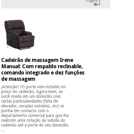
Página
1
Novidades
de 1
Material
Medicina
médico
tradicional
chinesa
sanitário
Novidades
Ofertas
Mobiliário
Medicina
clínico
tradicional
Outlet
Ofertas
chinesa
Gabinetes
Cadeirão de massagem Irene
terapêuticos
Manual: Com respaldo reclinable,
comando integrado e dez funções
Fisaude
Mobiliário
Outlet
Material de
Tech
de massagem
clínico
proteção
Academy
¡Atenção! ?O porte vem incluído no
essencial
preço do cadeirão. Agora bem, se
para
você reside em um domicílio com
Gabinetes
coronavirus
certas particularidades (falta de
Fisaude
terapêuticos
Fisaude
elevador, escadas estreitas, etc) se
Tech
ponha em contacto com o
Aluguer
Aerobic,
departamento comercial para que lhe
Academy
fitness
realizem uma cotação da subida do
Material de
e
cadeirão até a porta do seu domicílio.
proteção
...
pilates