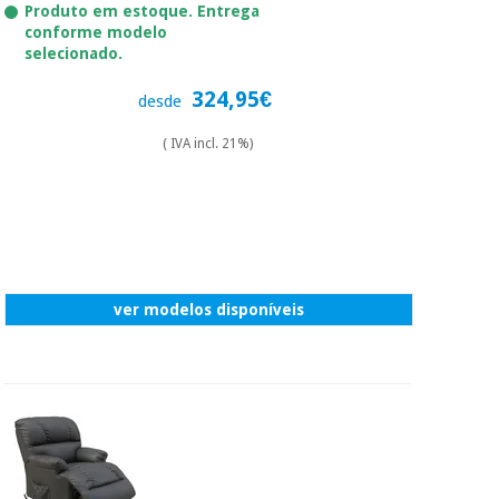
essencial
Produto em estoque. Entrega
para
Fisaude
conforme modelo
Desportos
coronavirus
selecionado.
Aluguer
e jogos
324,95€
desde
Vestuário
Aerobic,
sanitário
fitness e
( IVA incl. 21%)
pilates
Veterinária
Desportos
Ortopedia
e jogos
Instrumental
ver modelos disponíveis
cirúrgico
Vestuário
(liquidação)
sanitário
Veterinária
Ortopedia