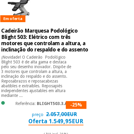
Instrumental
Em oferta
cirúrgico
(liquidação)
Cadeirão Marquesa Podológico
Blight 503: Elétrico com três
motores que controlam a altura, a
inclinação do respaldo e do assento
¡Novidade! O Cadeirão Podológico
Blight 503 é de alta gama e destaca
pelo seu desenho inovador. Dispõe de
3 motores que controlam a altura, a
inclinação do respaldo e do assento.
Reposabrazos e reposacabezas
abatibles e extraibles. Reposapiés
independentes ajustables em altura
mediante ...
Referência:
BLIGHT503.3.A66
-25%
2.057,00EUR
preço
Oferta 1.549,95EUR