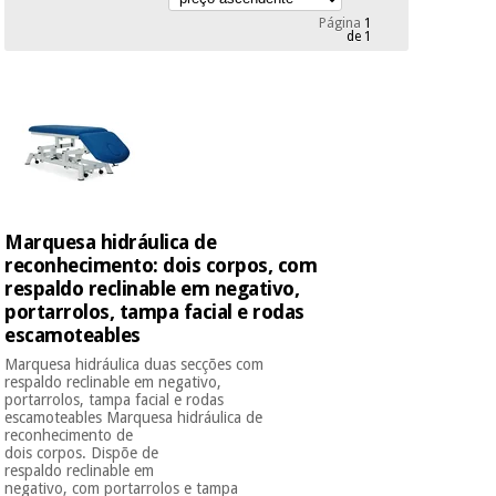
Novidades
Página
1
Material
de 1
Medicina
médico
tradicional
chinesa
sanitário
Novidades
Ofertas
Mobiliário
Medicina
clínico
tradicional
Outlet
Ofertas
chinesa
Gabinetes
terapêuticos
Marquesa hidráulica de
reconhecimento: dois corpos, com
Fisaude
Mobiliário
Outlet
Material de
respaldo reclinable em negativo,
Tech
clínico
proteção
Academy
portarrolos, tampa facial e rodas
essencial
escamoteables
para
Gabinetes
Marquesa hidráulica duas secções com
coronavirus
respaldo reclinable em negativo,
Fisaude
terapêuticos
Fisaude
portarrolos, tampa facial e rodas
Tech
Aluguer
escamoteables Marquesa hidráulica de
Aerobic,
Academy
reconhecimento de
fitness
Material de
dois corpos. Dispõe de
e
respaldo reclinable em
proteção
pilates
negativo, com portarrolos e tampa