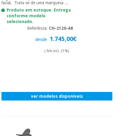
essencial
facial. Trata-se de uma marquesa ...
para
Fisaude
Produto em estoque. Entrega
Desportos
coronavirus
Aluguer
conforme modelo
e jogos
selecionado.
Referência:
CH-2120-AR
Vestuário
Aerobic,
sanitário
1.745,00€
fitness e
desde
pilates
( IVA incl. 21%)
Veterinária
Desportos
Ortopedia
e jogos
Instrumental
cirúrgico
Vestuário
(liquidação)
sanitário
ver modelos disponíveis
Veterinária
Ortopedia