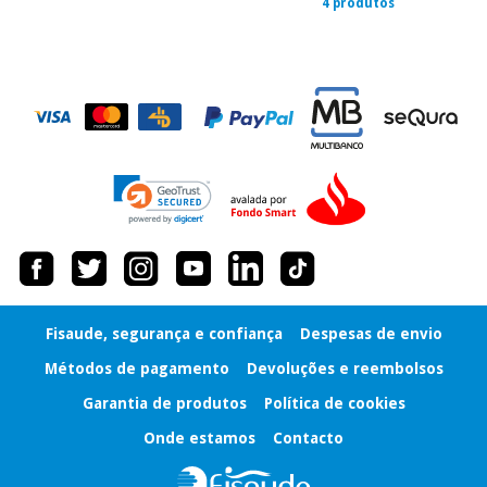
4 produtos
Fisaude, segurança e confiança
Despesas de envio
Métodos de pagamento
Devoluções e reembolsos
Garantia de produtos
Política de cookies
Onde estamos
Contacto