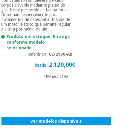
tipo cadeirão com piecera (terceiro
corpo) elevable mediante pistão de
gás. Inclui portarrolos e tampa facial .
Desenhada especialmente para
tratamentos de osteopatia. Dispõe de
um motor elétrico que permite regular
a altura por médio de um ...
Produto em estoque. Entrega
conforme modelo
selecionado.
Referência:
CE-2130-AR
2.120,00€
desde
( IVA incl. 21%)
ver modelos disponíveis