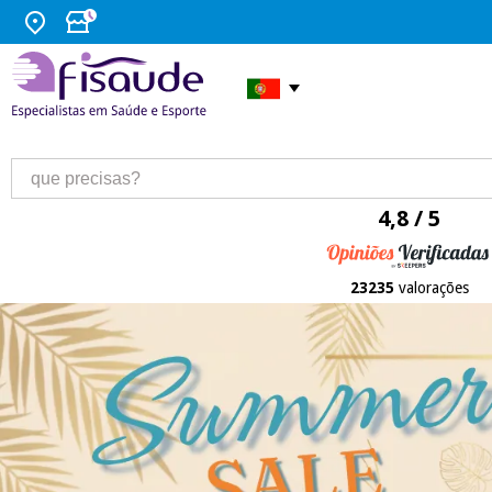
4,8 / 5
23235
valorações