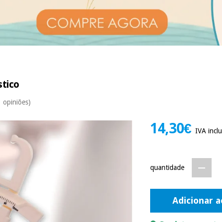
stico
3 opiniões)
14,30€
IVA inclu
quantidade
Adicionar a