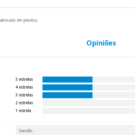
prestações serão
Sem compromi
sem penalizações
abricado em plastico.
Os seus dados 
incomodaremos pa
Opiniões
5 estrelas
4 estrelas
3 estrelas
2 estrelas
1 estrela
Sencillo