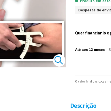
Produto em estoq
Despesas de envio 
Quer financiar lo 
Até aos 12 meses
S
O valor final das cotas m
Pode escolhê-lo no 
Só precisará do 
número de cartão
É gratuito para
Descrição
Muito conveni