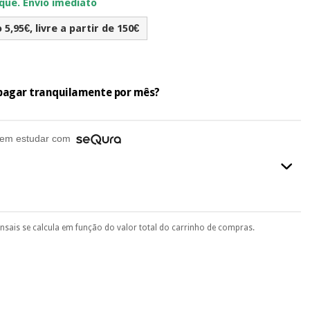
ue. Envio imediato
5,95€, livre a partir de 150€
e pagar tranquilamente por mês?
em estudar com
ensais se calcula em função do valor total do carrinho de compras.
final do processo de compra, ao escolher o método de pagamento.
seu documento de identificação, número de telemóvel e
.
 si
porque a SeQura colabora com a Fisaude para que assim seja.
ente
, pois hoje paga apenas 1/3 do valor. As restantes duas