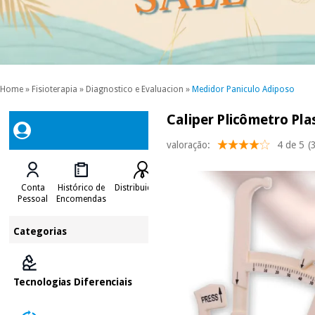
Home
»
Fisioterapia
»
Diagnostico e Evaluacion
»
Medidor Paniculo Adiposo
Caliper Plicômetro Pla
valoração:
4 de 5
(
Conta
Histórico de
Distribuidores
Pessoal
Encomendas
Categorias
Tecnologias Diferenciais