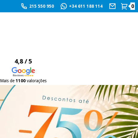
0
215 550 950
+34 611 188 114
4,8 / 5
Mais de
1100
valorações