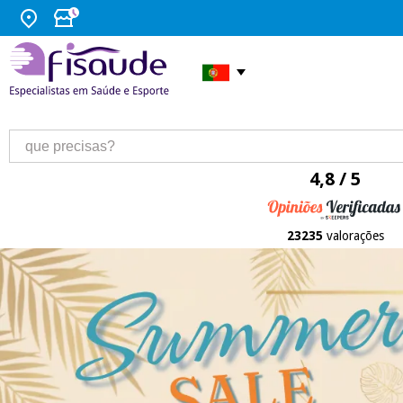
4,8 / 5
23235
valorações