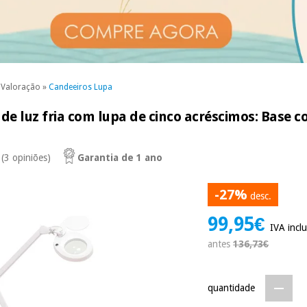
/ Valoração
»
Candeeiros Lupa
e luz fria com lupa de cinco acréscimos: Base c
(3 opiniões)
Garantia de 1 ano
-27%
desc.
99,95€
IVA inclu
antes
136,73€
quantidade