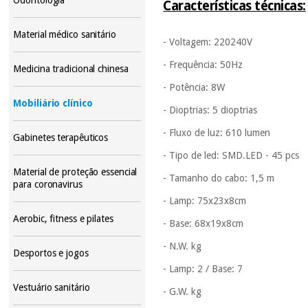
Características técnicas:
Material médico sanitário
- Voltagem: 220240V
- Frequência: 50Hz
Medicina tradicional chinesa
- Potência: 8W
Mobiliário clínico
- Dioptrias: 5 dioptrias
- Fluxo de luz: 610 lumen
Gabinetes terapêuticos
- Tipo de led: SMD.LED - 45 pcs
Material de proteção essencial
- Tamanho do cabo: 1,5 m
para coronavirus
- Lamp: 75x23x8cm
Aerobic, fitness e pilates
- Base: 68x19x8cm
- N.W. kg
Desportos e jogos
- Lamp: 2 / Base: 7
Vestuário sanitário
- G.W. kg