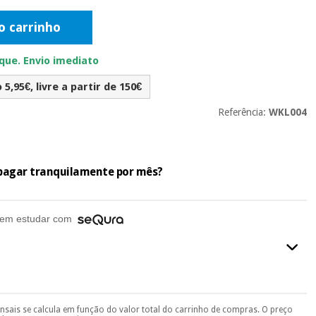
o carrinho
ue. Envio imediato
5,95€, livre a partir de 150€
Referência:
WKL004
e pagar tranquilamente por mês?
em estudar com
ensais se calcula em função do valor total do carrinho de compras. O preço
final do processo de compra, ao escolher o método de pagamento.