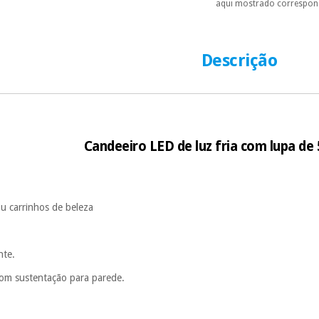
aqui mostrado correspond
Só precisará do 
número de cartão
É gratuito para
Descrição
Muito conveni
prestações serão
Sem compromi
sem penalizações
Os seus dados 
Candeeiro LED de luz fria com lupa de
incomodaremos pa
u carrinhos de beleza
nte.
om sustentação para parede.