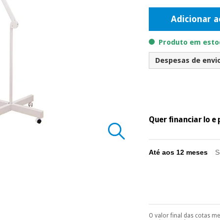
Adicionar a
Produto em estoq
Despesas de envio 
Quer financiar lo 
Até aos 12 meses
S
O valor final das cotas m
Pode escolhê-lo no 