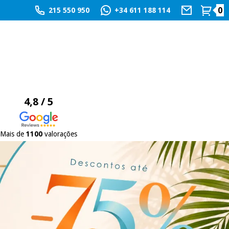
0
215 550 950
+34 611 188 114
4,8 / 5
Mais de
1100
valorações