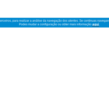
 terceiros, para realizar a análise da navegação dos utentes. Se continuas navega
Podes mudar a configuração ou obter mais informação
aquí
.
Ler descrição completa