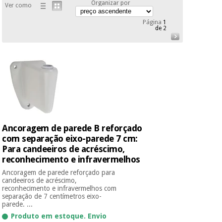
Organizar por
Ver como
Novidades
Material
Medicina
Página
1
médico
tradicional
de 2
chinesa
sanitário
Novidades
Ofertas
Mobiliário
Medicina
clínico
tradicional
Outlet
Ofertas
chinesa
Gabinetes
terapêuticos
Fisaude
Mobiliário
Ancoragem de parede B reforçado
Outlet
Material de
Tech
clínico
proteção
Academy
com separação eixo-parede 7 cm:
essencial
Para candeeiros de acréscimo,
para
reconhecimento e infravermelhos
Gabinetes
coronavirus
Fisaude
terapêuticos
Ancoragem de parede reforçado para
Fisaude
candeeiros de acréscimo,
Tech
Aluguer
reconhecimento e infravermelhos com
Aerobic,
Academy
separação de 7 centímetros eixo-
fitness
Material de
parede. ...
e
proteção
pilates
Produto em estoque. Envio