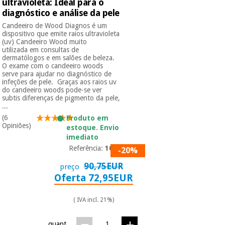
ultravioleta: Ideal para o
diagnóstico e análise da pele
Instrumental
Candeeiro de Wood Diagnos é um
dispositivo que emite raios ultravioleta
cirúrgico
(uv) Candeeiro Wood muito
(liquidação)
utilizada em consultas de
dermatólogos e em salões de beleza.
O exame com o candeeiro woods
serve para ajudar no diagnóstico de
infeções de pele. Graças aos raios uv
do candeeiro woods pode-se ver
subtis diferenças de pigmento da pele,
...
(6
Produto em
Opiniões)
estoque. Envio
imediato
Referência:
1004
-20%
90,75EUR
preço
Oferta 72,95EUR
( IVA incl. 21%)
quant.