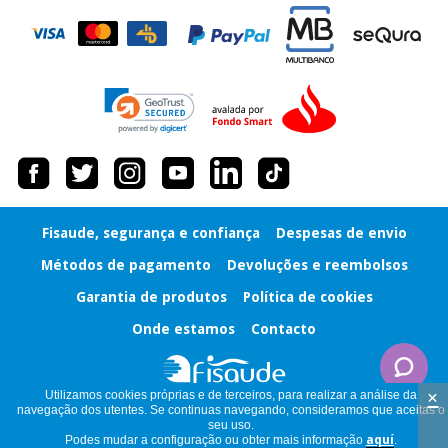
tentar vender-lhe um
crédito pessoal.
Fisaude, segurança e confiança
Despesas de envio
Métodos de pagamento
Devoluções e reembolsos
Garantia de produtos
Política de cookies
Onde estamos
Contacto
×
Utilizamos cookies próprias e de terceiros, para realizar a análise da
navegação dos utentes. Se continuas navegando, consideramos que aceitas o
seu uso.
Podes mudar a configuração ou obter mais informação
aquí
.