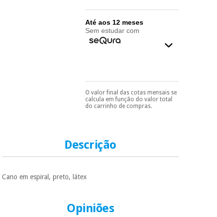
essencial
para
Fisaude
Desportos
coronavirus
Até aos 12 meses
Aluguer
e jogos
Sem estudar com
Vestuário
Aerobic,
sanitário
fitness e
pilates
Veterinária
O valor final das cotas mensais se
Pode escolhê-lo no final
calcula em função do valor total
Desportos
do processo de compra,
do carrinho de compras.
Ortopedia
ao escolher o método de
e jogos
pagamento.
Só
precisará do seu
Instrumental
documento de
cirúrgico
identificação,
Vestuário
Descrição
número de
(liquidação)
sanitário
telemóvel e número
de cartão.
Cano em espiral, preto, látex
Veterinária
É gratuito para si
porque a SeQura
colabora com a
Opiniões
Fisaude para que
Ortopedia
assim seja.