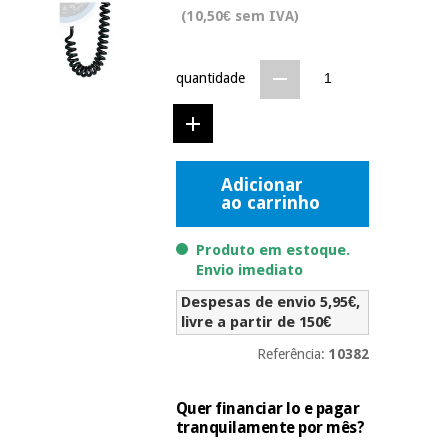
Novidades
(10,50€ sem IVA)
Material
Medicina
médico
tradicional
chinesa
sanitário
quantidade
Novidades
Ofertas
Mobiliário
Medicina
clínico
tradicional
Outlet
Ofertas
chinesa
Adicionar
Gabinetes
ao carrinho
terapêuticos
Fisaude
Mobiliário
Produto em estoque.
Outlet
Material de
Tech
clínico
Envio imediato
proteção
Academy
essencial
Despesas de envio 5,95€,
para
livre a partir de 150€
Gabinetes
coronavirus
Fisaude
terapêuticos
Fisaude
Referência:
10382
Tech
Aluguer
Aerobic,
Academy
fitness
Quer financiar lo e pagar
Material de
e
tranquilamente por mês?
proteção
pilates