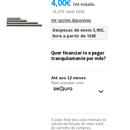
4,00€
Novidades
IVA incluído.
Material
Medicina
(3,31€ sem IVA)
médico
tradicional
Ver opções disponiveis
chinesa
sanitário
Novidades
Ofertas
Despesas de envio 5,95€,
Mobiliário
livre a partir de 150€
Medicina
clínico
tradicional
Outlet
Ofertas
chinesa
Quer financiar lo e pagar
Gabinetes
tranquilamente por mês?
terapêuticos
Fisaude
Mobiliário
Outlet
Material de
Tech
clínico
Até aos 12 meses
proteção
Academy
Sem estudar com
essencial
para
Gabinetes
coronavirus
Fisaude
terapêuticos
Fisaude
Tech
Aluguer
Aerobic,
Academy
fitness
Material de
O valor final das cotas mensais se
e
Pode escolhê-lo no final
calcula em função do valor total
proteção
do processo de compra,
pilates
do carrinho de compras.