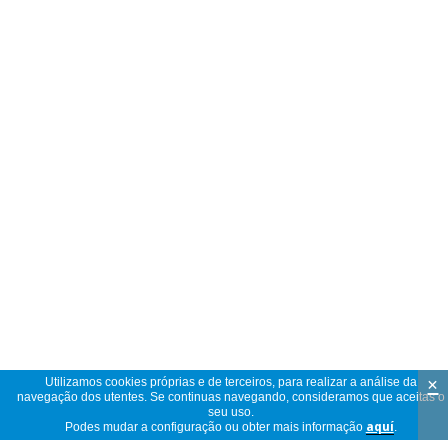
×
Utilizamos cookies próprias e de terceiros, para realizar a análise da
navegação dos utentes. Se continuas navegando, consideramos que aceitas o
seu uso.
Podes mudar a configuração ou obter mais informação
aquí
.