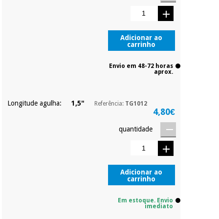
Pode adiantar o
pagamento total ou
parcial quando
Instrumental
quiser, sem
cirúrgico
penalizações ou
Adicionar ao
carrinho
truques.
(liquidação)
Os seus dados
Envio em 48-72 horas
protegidos.
Não
aprox.
vendemos os seus
dados a terceiros
nem o
Longitude agulha:
1,5"
Referência:
TG1012
incomodaremos para
4,80€
tentar vender-lhe um
crédito pessoal.
quantidade
Adicionar ao
carrinho
Em estoque. Envio
imediato